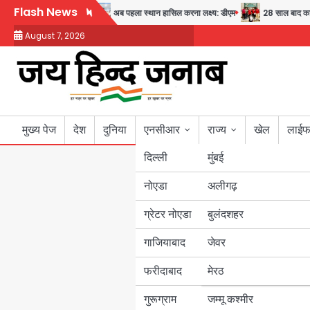
Skip
Flash News
स्वास्थ्य और सुरक्षा का संदेश
अब पहला स्थान हासिल करना लक्ष्य: डीएम
28 साल बाद कानून 
to
August 7, 2026
content
मुख्य पेज
देश
दुनिया
एनसीआर
राज्य
खेल
लाईफ
दिल्ली
मुंबई
नोएडा
उत्तर प्रदेश
अलीगढ़
ग्रेटर नोएडा
बुलंदशहर
बिहार
गाजियाबाद
जेवर
पंजाब
फरीदाबाद
मेरठ
हरियाणा
गुरूग्राम
जम्मू कश्मीर