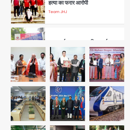
हत्या का फरार आरोपी
Team JHJ
3
डबल मर्डर का मुख्य साजिशकर्ता
क्राइम ब्रांच के हत्थे
Team JHJ
4
रोहित चौधरी गैंग का कुख्यात बदमाश
राजस्थान से गिरफ्तार
Team JHJ
5