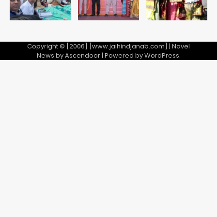
Copyright © [2006] [www.jaihindjanab.com] | Novel
News by
Ascendoor
| Powered by
WordPress
.