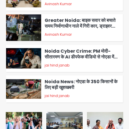
प्लास्टर और कमजोर सुरक्षा बनी बड़ी चुनौती
Avinash Kumar
2
Greater Noida: बाइक सवार को बचाते
समय निर्माणाधीन नाले में गिरी कार, ड्राइवर
बाल-बाल बचा
Avinash Kumar
3
Noida Cyber Crime: PM मोदी-
सीतारमण के AI डीपफेक वीडियो से नोएडा में
बुजुर्ग से 70 लाख की ठगी
jai hind janab
4
Noida News: नोएडा के 350 किसानों के
लिए बड़ी खुशखबरी
jai hind janab
5
Student protest in Ranchi: छात्र
पुलिस से भिड़े, आंसू गैस और वाटर कैनन का
इस्तेमाल
Avinash Kumar