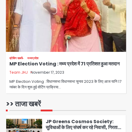
समय निर्माणाधीन नाले में गिरी कार, ड्राइवर
बाल-बाल बचा
Avinash Kumar
3
Noida Cyber Crime: PM मोदी-
सीतारमण के AI डीपफेक वीडियो से नोएडा में
बुजुर्ग से 70 लाख की ठगी
jai hind janab
4
Noida News: नोएडा के 350 किसानों के
ब्रेकिंग खबरें
मध्यप्रदेश
MP Election Voting : मध्य प्रदेश में 71 प्रतिशत हुआ मतदान
लिए बड़ी खुशखबरी
Team JHJ
November 17, 2023
jai hind janab
5
MP Election Voting : विधानसभा विधानसभा चुनाव 2023 के लिए आज यानि 17
नवंबर के दिन शुरू हुई वोटिंग प्रक्रिया…
Student protest in Ranchi: छात्र
पुलिस से भिड़े, आंसू गैस और वाटर कैनन का
इस्तेमाल
>> ताजा खबरें
Avinash Kumar
1
JP Greens Cosmos Society:
सुविधाओं के लिए संघर्ष कर रहे निवासी, गिरता