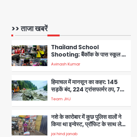
थाईलैंड के स्कूल में गोलीबारी, 3 छात्रों
समेत 6 लोगों की मौत; 15 घायल
>> ताजा खबरें
Team JHJ
1
Thailand School
Shooting: बैंकॉक के पास स्कूल में
छात्र ने की अंधाधुंध फायरिंग, हमलावर
Avinash Kumar
2
सहित सात की मौत, 15 घायल
हिमाचल में मानसून का कहर: 145
सड़कें बंद, 224 ट्रांसफार्मर ठप, 798
करोड़ रुपये का नुकसान
Team JHJ
3
नशे के कारोबार में कुछ पुलिस वालों ने
किया था इन्वेस्ट, प्रॉफिट के साथ लेते
थे ब्याज!
jai hind janab
4