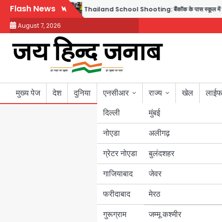
Skip
Flash News
ेत 6 लोगों की मौत; 15 घायल
Thailand School Shooting: बैंकॉक के पास स्कूल में छात्र ने
to
August 7, 2026
content
मुख्य पेज
देश
दुनिया
एनसीआर
राज्य
खेल
लाईफ
दिल्ली
मुंबई
नोएडा
उत्तर प्रदेश
अलीगढ़
ग्रेटर नोएडा
बुलंदशहर
बिहार
गाजियाबाद
जेवर
पंजाब
फरीदाबाद
मेरठ
हरियाणा
गुरूग्राम
जम्मू कश्मीर