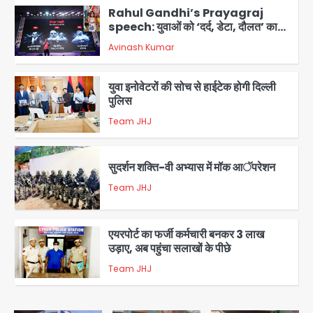
Rahul Gandhi’s Prayagraj
speech: युवाओं को ‘दर्द, डेटा, दौलत’ का
संदेश, बीजेपी का वार
Avinash Kumar
2
युवा इनोवेटरों की सोच से हाईटेक होगी दिल्ली
पुलिस
Team JHJ
3
सुदर्शन शक्ति-वी अभ्यास में मॉक आॅपरेशन
Team JHJ
4
एयरपोर्ट का फर्जी कर्मचारी बनकर 3 लाख
उड़ाए, अब पहुंचा सलाखों के पीछे
Team JHJ
5
Noida Sector-49: सेक्टर-49 में 18