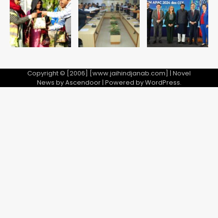
Team JHJ
5
Copyright © [2006] [www.jaihindjanab.com] | Novel
News by
Ascendoor
| Powered by
WordPress
.