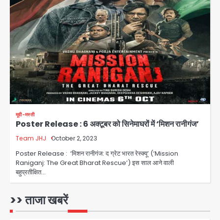
युवा इनोवेटरों की सोच से हाईटेक होगी दिल्ली
पुलिस
Team JHJ
3
सुदर्शन शक्ति-वी अभ्यास में मॉक आॅपरेशन
Team JHJ
4
मूवी-मस्ती
Poster Release : 6 अक्टूबर को सिनेमाघरों में ‘मिशन रानीगंज’
एयरपोर्ट का फर्जी कर्मचारी बनकर 3 लाख
उड़ाए, अब पहुंचा सलाखों के पीछे
Team JHJ
October 2, 2023
Team JHJ
Poster Release : ‘मिशन रानीगंज: द ग्रेट भारत रेस्क्यू’ (‘Mission
5
Raniganj: The Great Bharat Rescue’) इस साल आने वाली
बहुप्रतीक्षित…
Noida Sector-49: सेक्टर-49 में 18
साल की मेड ने की खुदकुशी, शरीर पर नहीं मिली
कोई बाहरी
>> ताजा खबरें
Avinash Kumar
1