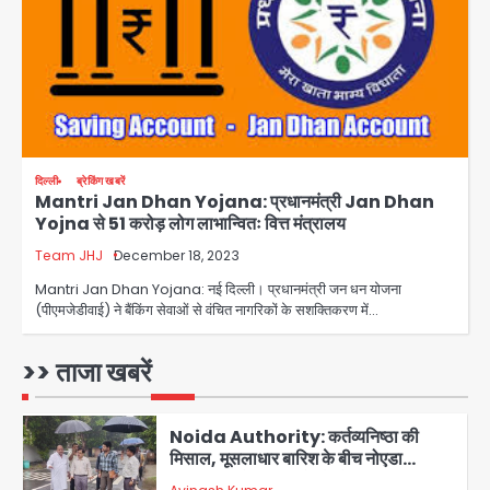
जानें इसके मायने
Avinash Kumar
3
Greater Noida (Badalpur):
सरिया लदा कैंटर अनियंत्रित होकर घुसा
किराना दुकान में , ड्राइवर की मौत
Avinash Kumar
4
दिल्ली
ब्रेकिंग खबरें
Mantri Jan Dhan Yojana: प्रधानमंत्री Jan Dhan
DC Movie Review: लोकेश कनगराज की
Yojna से 51 करोड़ लोग लाभान्वितः वित्त मंत्रालय
एक्टिंग डेब्यू फिल्म विजुअली स्ट्राइकिंग लेकिन
स्क्रीनप्ले में कमजोर, लेकिन कहानी अधूरी रह
Team JHJ
December 18, 2023
Avinash Kumar
5
गई, 3 स्टार रेटिंग
Mantri Jan Dhan Yojana: नई दिल्ली। प्रधानमंत्री जन धन योजना
(पीएमजेडीवाई) ने बैंकिंग सेवाओं से वंचित नागरिकों के सशक्तिकरण में…
Felix Hospital Noida: फेलिक्स
हॉस्पिटल और नोएडा लोक मंच की पहल, अब
सिर्फ 30 रुपये में मिलेगी 24 घंटे ऑनलाइन
>> ताजा खबरें
Avinash Kumar
1
डॉक्टर परामर्श सुविधा
Noida Authority: कर्तव्यनिष्ठा की
मिसाल, मूसलाधार बारिश के बीच नोएडा
प्राधिकरण ने संभाला मोर्चा, सेक्टर 105