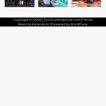
Copyright © [2006] [www.jaihindjanab.com] | Novel
News by
Ascendoor
| Powered by
WordPress
.