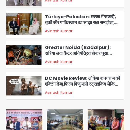
Avinash Kumar
आरडब्ल्यूए ने जताया आभार
2
Türkiye-Pakistan: मक्का में सऊदी,
तुर्की और पाकिस्तान का साझा रक्षा समझौता,
जानें इसके मायने
Avinash Kumar
3
Greater Noida (Badalpur):
सरिया लदा कैंटर अनियंत्रित होकर घुसा
किराना दुकान में , ड्राइवर की मौत
Avinash Kumar
4
DC Movie Review: लोकेश कनगराज की
एक्टिंग डेब्यू फिल्म विजुअली स्ट्राइकिंग लेकिन
स्क्रीनप्ले में कमजोर, लेकिन कहानी अधूरी रह
Avinash Kumar
5
गई, 3 स्टार रेटिंग
Felix Hospital Noida: फेलिक्स
हॉस्पिटल और नोएडा लोक मंच की पहल, अब
सिर्फ 30 रुपये में मिलेगी 24 घंटे ऑनलाइन
Avinash Kumar
1
डॉक्टर परामर्श सुविधा