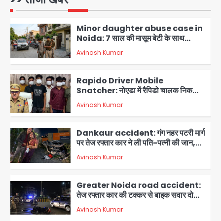
Avinash Kumar
संस्कार, भेजे ₹5100; अस्थियां लेने भी नहीं
1
पहुंचीं
Minor daughter abuse case in
Noida: 7 साल की मासूम बेटी के साथ
अश्लील हरकत करने वाले पिता को मां ने रंगेहाथ
Avinash Kumar
पकड़ा, पुलिस ने किया गिरफ्तार
2
Rapido Driver Mobile
Snatcher: नोएडा में रैपिडो चालक निकला
मोबाइल स्नैचर गैंग का मास्टरमाइंड, जीरा-बॉल
Avinash Kumar
बेचने वालों को बेचता था चोरी के फोन; 8
3
गिरफ्तार, 98 मोबाइल और 450 पार्ट्स बरामद
Dankaur accident: गंग नहर पटरी मार्ग
पर तेज रफ्तार कार ने ली पति-पत्नी की जान,
गांव में मातम
Avinash Kumar
4
Greater Noida road accident:
तेज रफ्तार कार की टक्कर से बाइक सवार दो
युवकों की मौत, परिवारों में मातम
Avinash Kumar
5