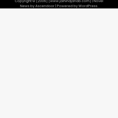
Copyright © [2006] [www.jaihindjanab.com] | Novel
News by
Ascendoor
| Powered by
WordPress
.