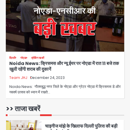
12 साल से फरार 50 हजार का इनामी
तमिलनाडु से गिरफ्तार
Team JHJ
1
शेयर बाजार में निवेश के नाम पर 4.75 लाख की
दिल्ली
नोएडा
ब्रेकिंग खबरें
ठगी, आरोपी ओडिशा से गिरफ्तार
Noida News: क्रिसमस और न्यू ईयर पर नोएडा में रात 11 बजे तक
खुली रहेंगी शराब की दुकानें
Team JHJ
Team JHJ
December 24, 2023
2
Noida News: गौतमबुद्ध नगर जिले के नोएडा और ग्रेटर नोएडा में क्रिसमस डे और
नववर्ष उत्सव को ध्यान में रखते…
34 मुकदमों में शामिल वाहन चोर गिरफ्तार, पांच
चोरी के दोपहिया बरामद
>> ताजा खबरें
Team JHJ
3
चाइनीज मांझे के खिलाफ दिल्ली पुलिस की बड़ी