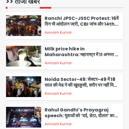
>> ताजा खबरें
Avinash Kumar
1
Ranchi JPSC-JSSC Protest: 16वें
दिन भी आंदोलन जारी, CBI जांच और 14th
Exam रद्द करने की मांग
Avinash Kumar
2
Milk price hike in
Maharashtra: महाराष्ट्र में 11 अगस्त से
दूध के दाम 2 रुपये प्रति लीटर बढ़े
Avinash Kumar
3
Noida Sector-49: सेक्टर-49 में 18
साल की मेड ने की खुदकुशी, शरीर पर नहीं मिली
कोई बाहरी
Avinash Kumar
4
Rahul Gandhi’s Prayagraj
speech: युवाओं को ‘दर्द, डेटा, दौलत’ का
संदेश, बीजेपी का वार
Avinash Kumar
5