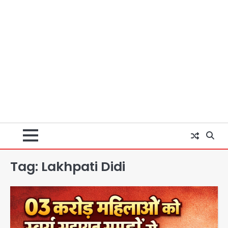
Tag:
Lakhpati Didi
Ranchi JPSC-JSSC Protest: 16वें