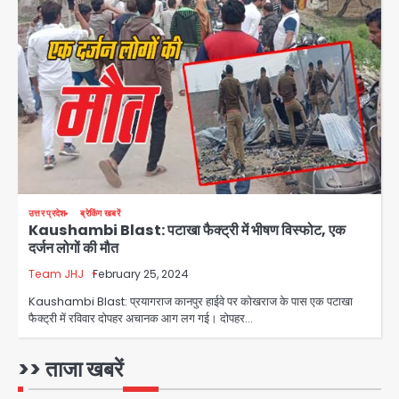
2
अब पहला स्थान हासिल करना लक्ष्य: डीएम
Team JHJ
3
28 साल बाद कानून के शिकंजे में आया हत्या का
फरार आरोपी
Team JHJ
उत्तर प्रदेश
ब्रेकिंग खबरें
Kaushambi Blast: पटाखा फैक्ट्री में भीषण विस्फोट, एक
4
दर्जन लोगों की मौत
Team JHJ
February 25, 2024
डबल मर्डर का मुख्य साजिशकर्ता क्राइम ब्रांच
Kaushambi Blast: प्रयागराज कानपुर हाईवे पर कोखराज के पास एक पटाखा
के हत्थे
फैक्ट्री में रविवार दोपहर अचानक आग लग गई। दोपहर…
Team JHJ
>> ताजा खबरें
5