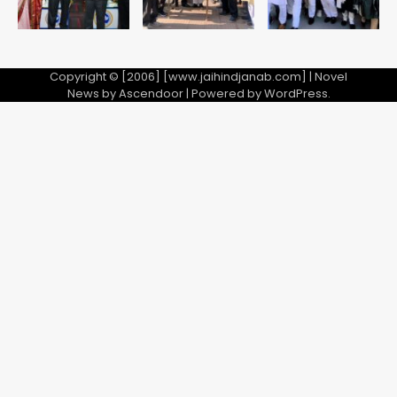
Copyright © [2006] [www.jaihindjanab.com] | Novel
News by
Ascendoor
| Powered by
WordPress
.