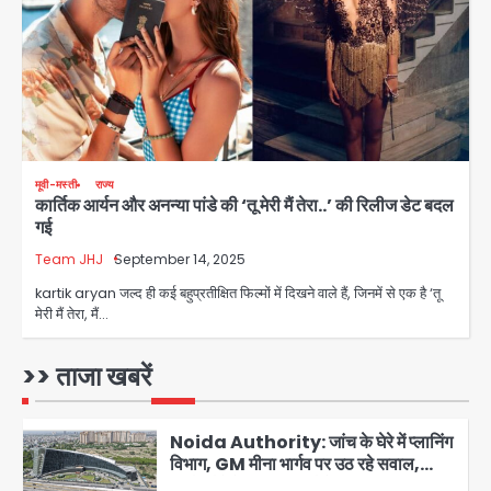
Noida Child PGI Park: चाइल्ड
पीजीआई पार्क में झूले के पास लोहे की ग्रिल में
उतरा करंट, 7 साल के बच्चे की हालत गंभीर,
Avinash Kumar
बिजली विभाग पर लापरवाही का आरोप
4
Jharkhand PSC Exam Scam:
रांची में छात्रों का आंदोलन तेज, सरकार से
मूवी-मस्ती
राज्य
बातचीत को तैयार, रखीं दो बड़ी शर्तें
कार्तिक आर्यन और अनन्या पांडे की ‘तू मेरी मैं तेरा..’ की रिलीज डेट बदल
jai hind janab
5
गई
Team JHJ
September 14, 2025
Noida road repair delays: नोएडा
में रंगीन लाइटों की चमक, लेकिन सड़कें अभी भी
kartik aryan जल्द ही कई बहुप्रतीक्षित फिल्मों में दिखने वाले हैं, जिनमें से एक है ‘तू
उखड़ी: प्राधिकरण के सौंदर्यीकरण बनाम आम
मेरी मैं तेरा, मैं…
jai hind janab
आदमी की परेशानी
1
>> ताजा खबरें
Noida Authority: जांच के घेरे में प्लानिंग
विभाग, GM मीना भार्गव पर उठ रहे सवाल,
कार्रवाई में देरी पर भी चर्चा तेज
jai hind janab
2