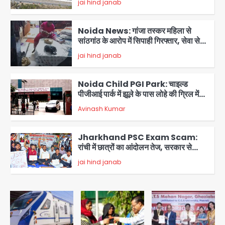
Noida News: गांजा तस्कर महिला से
सांठगांठ के आरोप में सिपाही गिरफ्तार, सेवा से
बर्खास्त, कई पुलिसकर्मियों में डर
jai hind janab
3
Noida Child PGI Park: चाइल्ड
पीजीआई पार्क में झूले के पास लोहे की ग्रिल में
उतरा करंट, 7 साल के बच्चे की हालत गंभीर,
Avinash Kumar
बिजली विभाग पर लापरवाही का आरोप
4
Jharkhand PSC Exam Scam:
रांची में छात्रों का आंदोलन तेज, सरकार से
बातचीत को तैयार, रखीं दो बड़ी शर्तें
jai hind janab
5
Noida road repair delays: नोएडा
में रंगीन लाइटों की चमक, लेकिन सड़कें अभी भी
उखड़ी: प्राधिकरण के सौंदर्यीकरण बनाम आम
jai hind janab
आदमी की परेशानी
1
Noida Authority: जांच के घेरे में प्लानिंग