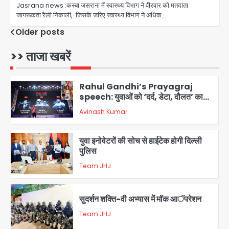
कोई बाहरी
Jasrana news :कस्बा जसराना में स्वास्थ्य विभाग ने वीरवार को मतदाता
Avinash Kumar
1
जागरूकता रैली निकाली, जिसके जरिए स्वास्थ्य विभाग ने अ​धिक…
Posts
Older posts
Rahul Gandhi’s Prayagraj
speech: युवाओं को ‘दर्द, डेटा, दौलत’ का
navigation
>> ताजा खबरें
संदेश, बीजेपी का वार
Avinash Kumar
2
युवा इनोवेटरों की सोच से हाईटेक होगी दिल्ली
पुलिस
Team JHJ
3
सुदर्शन शक्ति-वी अभ्यास में मॉक आॅपरेशन
Team JHJ
4
एयरपोर्ट का फर्जी कर्मचारी बनकर 3 लाख
उड़ाए, अब पहुंचा सलाखों के पीछे
Team JHJ