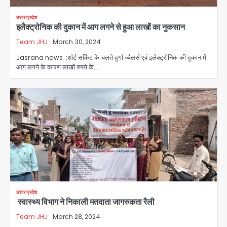
speech: युवाओं को ‘दर्द, डेटा, दौलत’ का
संदेश, बीजेपी का वार
उत्तर प्रदेश
Avinash Kumar
2
इलैक्ट्रोनिक की दुकान में आग लगने से हुआ लाखों का नुकसान
Team JHJ
March 30, 2024
युवा इनोवेटरों की सोच से हाईटेक होगी दिल्ली
पुलिस
Jasrana news :शॉर्ट सर्किट के चलते दुर्गा ज्वैलर्स एवं इलेक्ट्रोनिक की दुकान में
आग लगने के कारण लाखों रुपये के…
Team JHJ
3
सुदर्शन शक्ति-वी अभ्यास में मॉक आॅपरेशन
Team JHJ
4
एयरपोर्ट का फर्जी कर्मचारी बनकर 3 लाख
उड़ाए, अब पहुंचा सलाखों के पीछे
Team JHJ
5
उत्तर प्रदेश
स्वास्थ्य विभाग ने निकाली मतदाता जागरुकता रैली
Noida Sector-49: सेक्टर-49 में 18
Team JHJ
March 28, 2024
साल की मेड ने की खुदकुशी, शरीर पर नहीं मिली