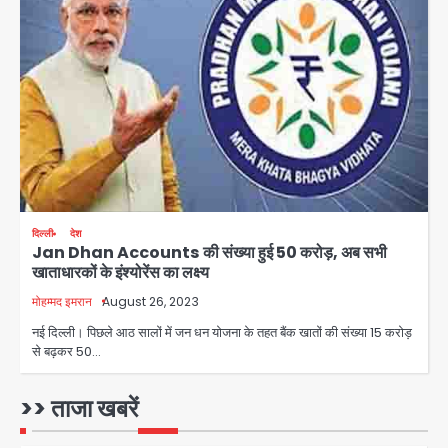
पुणे में प्रशिक्षण विमान हादसे का शिकार, कोई
हताहत नहीं
Team JHJ
3
Greater Noida Gas
Connection Fraud: बुजुर्ग से वीडियो
कॉल पर 9.77 लाख की साइबर फ्रॉड
Avinash Kumar
4
दिल्ली
देश
Jan Dhan Accounts की संख्या हुई 50 करोड़, अब सभी
Taylor Swift: ट्रंप कैंपेन-व्हाइट हाउस
खाताधारकों के इंश्योरेंस का लक्ष्य
पोस्ट से हटाए गए गाने, जानें पूरा विवाद
मोहम्मद इमरान
August 26, 2023
Avinash Kumar
5
नई दिल्ली। पिछले आठ सालों में जन धन योजना के तहत बैंक खातों की संख्या 15 करोड़
से बढ़कर 50…
Air India Phuket Delhi flight:
कैप्टन का डोप टेस्ट पॉजिटिव, 17 घायल;
DGCA जांच जारी
>> ताजा खबरें
Avinash Kumar
1