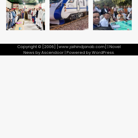
Avinash Kumar
5
Copyright © [2006] [www.jaihindjanab.com] | Novel
News by
Ascendoor
| Powered by
WordPress
.