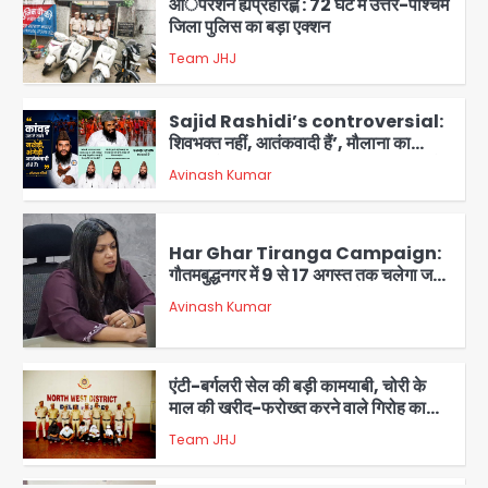
आॅपरेशन ह्यप्रहारह्ण : 72 घंटे में उत्तर-पश्चिम
जिला पुलिस का बड़ा एक्शन
Team JHJ
4
Sajid Rashidi’s controversial:
शिवभक्त नहीं, आतंकवादी हैं’, मौलाना का
कांवड़ियों पर विवादित बयान, BJP विधायक ने
Avinash Kumar
कराई FIR, NSA की मांग
5
Har Ghar Tiranga Campaign:
गौतमबुद्धनगर में 9 से 17 अगस्त तक चलेगा जन-
जागरूकता महाअभियान, डीएम ने की समीक्षा
Avinash Kumar
बैठक
1
एंटी-बर्गलरी सेल की बड़ी कामयाबी, चोरी के
माल की खरीद-फरोख्त करने वाले गिरोह का
भंडाफोड़
Team JHJ
2