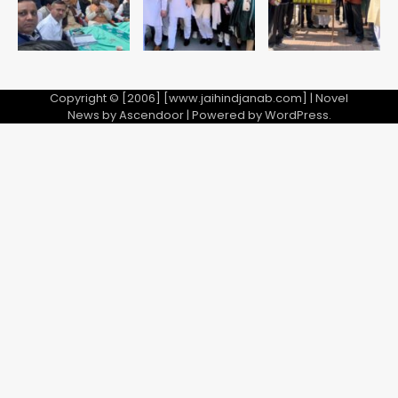
Copyright © [2006] [www.jaihindjanab.com] | Novel
News by
Ascendoor
| Powered by
WordPress
.