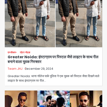
एनसीआर
ग्रेटर नोएडा
Greater Noida: इंस्टाग्राम पर पिस्टल जैसे लाइटर के साथ रील
बनाने वाला युवक गिरफ्तार
Team JHJ
December 29, 2024
Greater Noida: थाना नॉलेज पार्क पुलिस ने एक युवक को पिस्टल जैसा दिखने वाले
लाइटर के साथ इंस्टाग्राम पर रील…
Rahul Gandhi’s Prayagraj
speech: युवाओं को ‘दर्द, डेटा, दौलत’ का
संदेश, बीजेपी का वार
Avinash Kumar
2