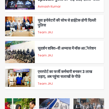
संदेश, बीजेपी का वार
Avinash Kumar
2
युवा इनोवेटरों की सोच से हाईटेक होगी दिल्ली
पुलिस
Team JHJ
3
सुदर्शन शक्ति-वी अभ्यास में मॉक आॅपरेशन
Team JHJ
4
एयरपोर्ट का फर्जी कर्मचारी बनकर 3 लाख
उड़ाए, अब पहुंचा सलाखों के पीछे
Team JHJ
5
Noida Sector-49: सेक्टर-49 में 18
साल की मेड ने की खुदकुशी, शरीर पर नहीं मिली
कोई बाहरी