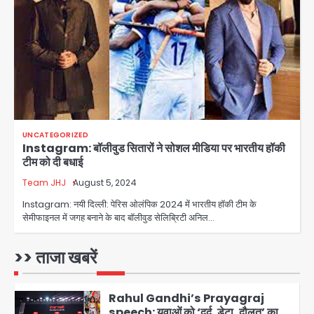
युवा इनोवेटरों की सोच से हाईटेक होगी दिल्ली
पुलिस
Team JHJ
3
सुदर्शन शक्ति-वी अभ्यास में मॉक आॅपरेशन
Team JHJ
4
UNCATEGORIZED
Instagram: बॉलीवुड सितारों ने सोशल मीडिया पर भारतीय हॉकी
एयरपोर्ट का फर्जी कर्मचारी बनकर 3 लाख
टीम को दी बधाई
उड़ाए, अब पहुंचा सलाखों के पीछे
Team JHJ
August 5, 2024
Team JHJ
5
Instagram: नयी दिल्ली: पेरिस ओलंपिक 2024 में भारतीय हॉकी टीम के
सेमीफाइनल में जगह बनाने के बाद बॉलीवुड सेलिब्रिटी अनिल…
Noida Sector-49: सेक्टर-49 में 18
साल की मेड ने की खुदकुशी, शरीर पर नहीं मिली
कोई बाहरी
>> ताजा खबरें
Avinash Kumar
1
Rahul Gandhi’s Prayagraj
speech: युवाओं को ‘दर्द, डेटा, दौलत’ का