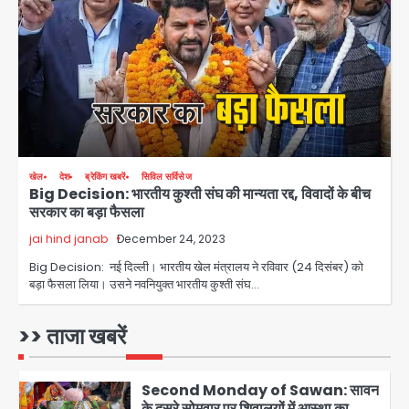
Jharkhand Assembly Gherao:
CGL रद्द करने और CBI जांच की मांग पर अड़े
छात्र, वाटर कैनन और बैरिकेडिंग तैनात
Avinash Kumar
3
Noida District Hospital
Emergency: तीसरी मंजिल से गिरी छात्रा
को नहीं मिला इलाज, प्राइवेट अस्पताल में भर्ती
Avinash Kumar
4
खेल
देश
ब्रेकिंग खबरें
सिविल सर्विसेज
Big Decision: भारतीय कुश्ती संघ की मान्यता रद्द, विवादों के बीच
Mamata Banerjee Convoy
सरकार का बड़ा फैसला
Attack: जूते-पत्थर बरसाए, कीचड़ पोता;
बोलीं- ‘माथा फट जाता’
jai hind janab
December 24, 2023
Avinash Kumar
5
Big Decision: नई दिल्ली। भारतीय खेल मंत्रालय ने रविवार (24 दिसंबर) को
बड़ा फैसला लिया। उसने नवनियुक्त भारतीय कुश्ती संघ…
JPSC-JSSC exam scam: अनशन
पर बैठे देवेंद्रनाथ महतो का छात्रों ने कंधों पर
निकाला विधानसभा घेराव मार्च
>> ताजा खबरें
jai hind janab
1
Second Monday of Sawan: सावन
के दूसरे सोमवार पर शिवालयों में आस्था का