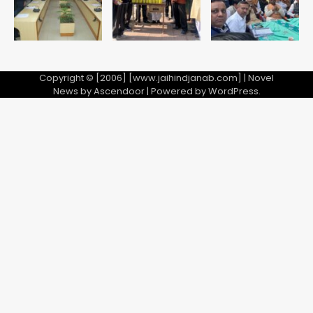
Copyright © [2006] [www.jaihindjanab.com] | Novel
News by
Ascendoor
| Powered by
WordPress
.