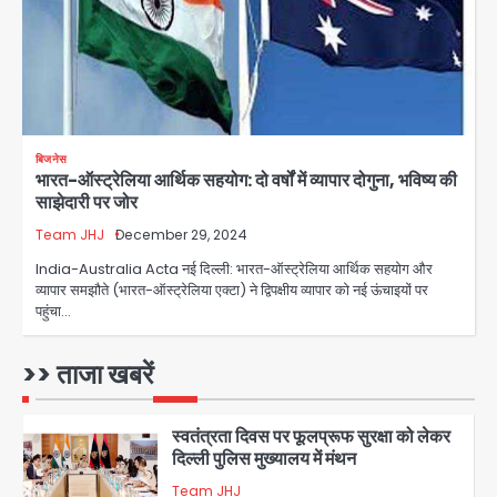
वर्चुअल प्रेस कॉन्फ्रेंस में जुड़ने पर भड़का
Avinash Kumar
गुस्सा, शाकिब अल हसन के मगुरा स्थित घर पर
3
पेट्रोल बम से हमला
Rasra Assembly seat: बसपा के
इकलौते विधायक उमाशंकर सिंह का निधन, दो
साल से कैंसर से जूझ रहे थे
Avinash Kumar
4
बिजनेस
भारत-ऑस्ट्रेलिया आर्थिक सहयोग: दो वर्षों में व्यापार दोगुना, भविष्य की
डीएम अस्मिता लाल ने गोद में उठाकर दिया
साझेदारी पर जोर
अपनत्व का सहारा
Team JHJ
December 29, 2024
Team JHJ
India-Australia Acta नई दिल्ली: भारत-ऑस्ट्रेलिया आर्थिक सहयोग और
5
व्यापार समझौते (भारत-ऑस्ट्रेलिया एक्टा) ने द्विपक्षीय व्यापार को नई ऊंचाइयों पर
पहुंचा…
आॅपरेशन विस्टा 1.0: वीजा शर्तों का उल्लंघन
करने वाले 11 बांग्लादेशी नागरिक सेंट्रल जिला
पुलिस के हत्थे चढ़े
>> ताजा खबरें
Team JHJ
1
स्वतंत्रता दिवस पर फूलप्रूफ सुरक्षा को लेकर
दिल्ली पुलिस मुख्यालय में मंथन
Team JHJ