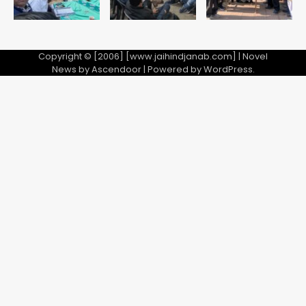
Copyright © [2006] [www.jaihindjanab.com] | Novel
News by
Ascendoor
| Powered by
WordPress
.