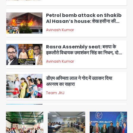
2
Petrol bomb attack on Shakib
Al Hasan’s house: शेख हसीना की
वर्चुअल प्रेस कॉन्फ्रेंस में जुड़ने पर भड़का
Avinash Kumar
गुस्सा, शाकिब अल हसन के मगुरा स्थित घर पर
3
पेट्रोल बम से हमला
Rasra Assembly seat: बसपा के
इकलौते विधायक उमाशंकर सिंह का निधन, दो
साल से कैंसर से जूझ रहे थे
Avinash Kumar
4
डीएम अस्मिता लाल ने गोद में उठाकर दिया
अपनत्व का सहारा
Team JHJ
5
आॅपरेशन विस्टा 1.0: वीजा शर्तों का उल्लंघन
करने वाले 11 बांग्लादेशी नागरिक सेंट्रल जिला
पुलिस के हत्थे चढ़े
Team JHJ
1