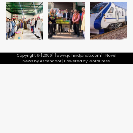
Copyright © [2006] [www.jaihindjanab.com] | Novel
News by
Ascendoor
| Powered by
WordPress
.