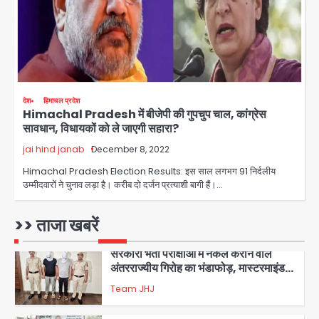
Sajid Rashidi’s controversial:
शिवभक्त नहीं, आतंकवादी हैं’, मौलाना का
कांवड़ियों पर विवादित बयान, BJP विधायक ने
Avinash Kumar
कराई FIR, NSA की मांग
5
Har Ghar Tiranga Campaign:
देश
हिमाचल प्रदेश
गौतमबुद्धनगर में 9 से 17 अगस्त तक चलेगा जन-
Himachal Pradesh में बीजेपी की गुपचुप चाल, कांग्रेस
जागरूकता महाअभियान, डीएम ने की समीक्षा
Avinash Kumar
सावधान, विधायकों को ले जाएगी सहारा?
बैठक
jai hind janab
December 8, 2022
1
Himachal Pradesh Election Results: इस साल लगभग 91 निर्दलीय
एंटी-बर्गलरी सेल की बड़ी कामयाबी, चोरी के
उम्मीदवारों ने चुनाव लड़ा है। करीब दो दर्जन प्रत्याशी बागी हैं।…
माल की खरीद-फरोख्त करने वाले गिरोह का
भंडाफोड़
Team JHJ
>> ताजा खबरें
2
सरकारी भर्ती परीक्षाओं में नकल कराने वाले
अंतरराज्यीय गिरोह का भंडाफोड़, मास्टरमाइंड
समेत 7 गिरफ्तार
Team JHJ
3