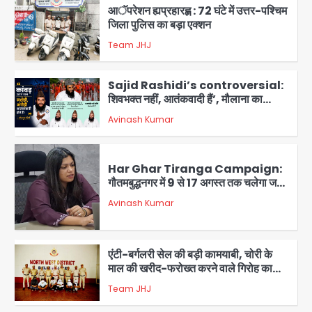
आॅपरेशन ह्यप्रहारह्ण : 72 घंटे में उत्तर-पश्चिम
जिला पुलिस का बड़ा एक्शन
Team JHJ
4
Sajid Rashidi’s controversial:
शिवभक्त नहीं, आतंकवादी हैं’, मौलाना का
कांवड़ियों पर विवादित बयान, BJP विधायक ने
Avinash Kumar
कराई FIR, NSA की मांग
5
Har Ghar Tiranga Campaign:
गौतमबुद्धनगर में 9 से 17 अगस्त तक चलेगा जन-
जागरूकता महाअभियान, डीएम ने की समीक्षा
Avinash Kumar
बैठक
1
एंटी-बर्गलरी सेल की बड़ी कामयाबी, चोरी के
माल की खरीद-फरोख्त करने वाले गिरोह का
भंडाफोड़
Team JHJ
2