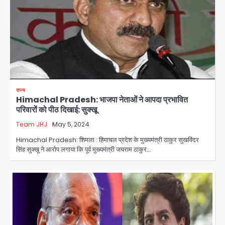
एंटी-बर्गलरी सेल की बड़ी कामयाबी, चोरी के
माल की खरीद-फरोख्त करने वाले गिरोह का
भंडाफोड़
राज्य
Team JHJ
Himachal Pradesh: भाजपा नेताओं ने आपदा प्रभावित
2
परिवारों को पीठ दिखाई: सुक्खू
सरकारी भर्ती परीक्षाओं में नकल कराने वाले
Team JHJ
May 5, 2024
अंतरराज्यीय गिरोह का भंडाफोड़, मास्टरमाइंड
Himachal Pradesh: शिमला : हिमाचल प्रदेश के मुख्यमंत्री ठाकुर सुखविंदर
समेत 7 गिरफ्तार
Team JHJ
सिंह सुक्खू ने आरोप लगाया कि पूर्व मुख्यमंत्री जयराम ठाकुर…
3
आॅपरेशन ह्यप्रहारह्ण : 72 घंटे में उत्तर-पश्चिम
जिला पुलिस का बड़ा एक्शन
Team JHJ
4