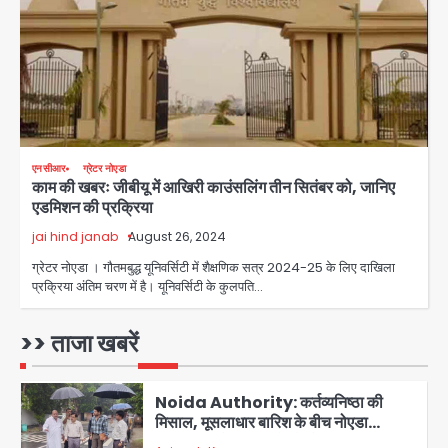
जानें इसके मायने
Avinash Kumar
3
Greater Noida (Badalpur):
सरिया लदा कैंटर अनियंत्रित होकर घुसा
किराना दुकान में , ड्राइवर की मौत
Avinash Kumar
4
एनसीआर
ग्रेटर नोएडा
काम की खबरः जीबीयू में आखिरी काउंसलिंग तीन सितंबर को, जानिए
DC Movie Review: लोकेश कनगराज की
एडमिशन की प्रक्रिया
एक्टिंग डेब्यू फिल्म विजुअली स्ट्राइकिंग लेकिन
स्क्रीनप्ले में कमजोर, लेकिन कहानी अधूरी रह
jai hind janab
August 26, 2024
Avinash Kumar
5
गई, 3 स्टार रेटिंग
ग्रेटर नोएडा । गौतमबुद्ध यूनिवर्सिटी में शैक्षणिक सत्र 2024-25 के लिए दाखिला
प्रक्रिया अंतिम चरण में है। यूनिवर्सिटी के कुलपति…
Felix Hospital Noida: फेलिक्स
हॉस्पिटल और नोएडा लोक मंच की पहल, अब
सिर्फ 30 रुपये में मिलेगी 24 घंटे ऑनलाइन
>> ताजा खबरें
Avinash Kumar
1
डॉक्टर परामर्श सुविधा
Noida Authority: कर्तव्यनिष्ठा की
मिसाल, मूसलाधार बारिश के बीच नोएडा
प्राधिकरण ने संभाला मोर्चा, सेक्टर 105