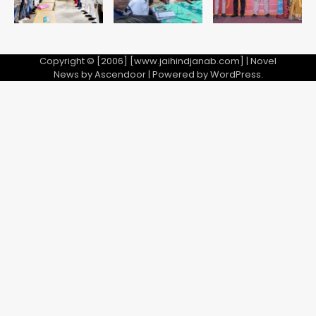
Copyright © [2006] [www.jaihindjanab.com] | Novel
News by
Ascendoor
| Powered by
WordPress
.