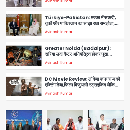
Avinash Kumar
आरडब्ल्यूए ने जताया आभार
2
Türkiye-Pakistan: मक्का में सऊदी,
तुर्की और पाकिस्तान का साझा रक्षा समझौता,
जानें इसके मायने
Avinash Kumar
3
Greater Noida (Badalpur):
सरिया लदा कैंटर अनियंत्रित होकर घुसा
किराना दुकान में , ड्राइवर की मौत
Avinash Kumar
4
DC Movie Review: लोकेश कनगराज की
एक्टिंग डेब्यू फिल्म विजुअली स्ट्राइकिंग लेकिन
स्क्रीनप्ले में कमजोर, लेकिन कहानी अधूरी रह
Avinash Kumar
5
गई, 3 स्टार रेटिंग
Felix Hospital Noida: फेलिक्स
हॉस्पिटल और नोएडा लोक मंच की पहल, अब
सिर्फ 30 रुपये में मिलेगी 24 घंटे ऑनलाइन
Avinash Kumar
1
डॉक्टर परामर्श सुविधा