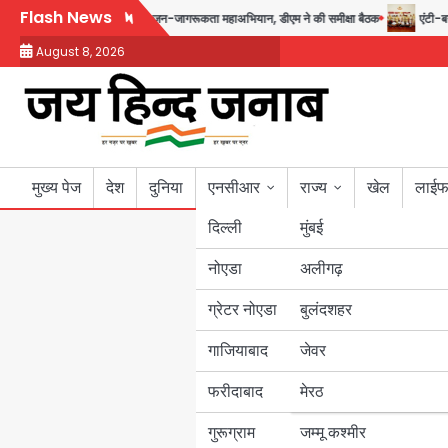
Skip
Flash News
 से 17 अगस्त तक चलेगा जन-जागरूकता महाअभियान, डीएम ने की समीक्षा बैठक
एंटी-बर्गल
to
August 8, 2026
content
मुख्य पेज
देश
दुनिया
एनसीआर
राज्य
खेल
लाईफ
दिल्ली
मुंबई
नोएडा
उत्तर प्रदेश
अलीगढ़
ग्रेटर नोएडा
बुलंदशहर
बिहार
गाजियाबाद
जेवर
पंजाब
फरीदाबाद
मेरठ
हरियाणा
गुरूग्राम
जम्मू कश्मीर