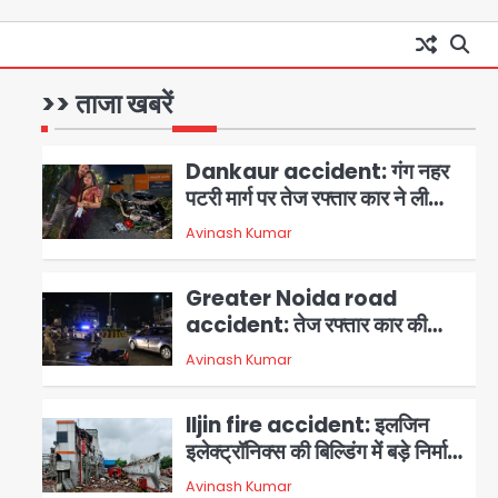
सख्त कार्रवाई की मांग
Rapido Driver Mobile
Snatcher: नोएडा में रैपिडो चालक
निकला मोबाइल स्नैचर गैंग का
>> ताजा खबरें
Avinash Kumar
1
मास्टरमाइंड, जीरा-बॉल बेचने वालों को
बेचता था चोरी के फोन; 8 गिरफ्तार,
Dankaur accident: गंग नहर
98 मोबाइल और 450 पार्ट्स बरामद
पटरी मार्ग पर तेज रफ्तार कार ने ली
पति-पत्नी की जान, गांव में मातम
Avinash Kumar
2
Greater Noida road
accident: तेज रफ्तार कार की
टक्कर से बाइक सवार दो युवकों की
Avinash Kumar
3
मौत, परिवारों में मातम
Iljin fire accident: इलजिन
इलेक्ट्रॉनिक्स की बिल्डिंग में बड़े निर्माण
दोष, कंक्रीट बीम तिरछा; पीडब्ल्यूडी
Avinash Kumar
4