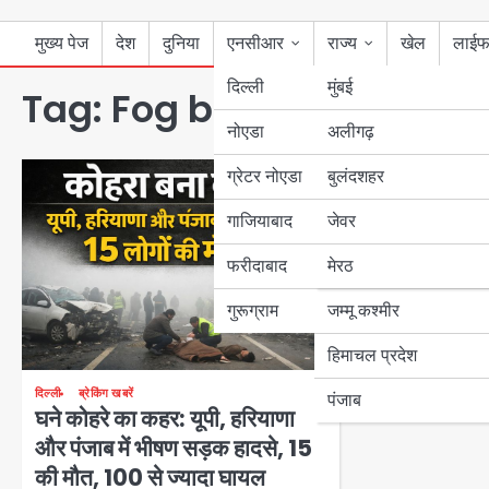
मुख्य पेज
देश
दुनिया
एनसीआर
राज्य
खेल
लाईफ
दिल्ली
मुंबई
Tag:
Fog became time:
नोएडा
उत्तर प्रदेश
अलीगढ़
ग्रेटर नोएडा
बुलंदशहर
बिहार
गाजियाबाद
जेवर
पंजाब
फरीदाबाद
मेरठ
हरियाणा
गुरूग्राम
जम्मू कश्मीर
हिमाचल प्रदेश
दिल्ली
ब्रेकिंग खबरें
पंजाब
घने कोहरे का कहर: यूपी, हरियाणा
और पंजाब में भीषण सड़क हादसे, 15
की मौत, 100 से ज्यादा घायल