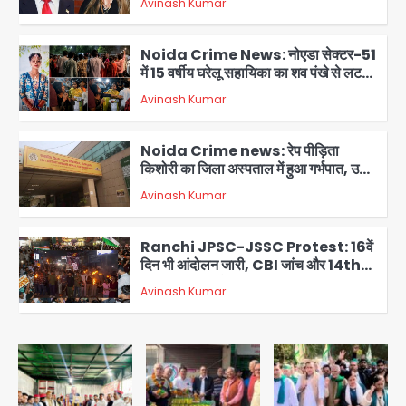
Avinash Kumar
2
Noida Crime News: नोएडा सेक्टर-51
में 15 वर्षीय घरेलू सहायिका का शव पंखे से लटका
मिला
Avinash Kumar
3
Noida Crime news: रेप पीड़िता
किशोरी का जिला अस्पताल में हुआ गर्भपात, उधर
सेक्टर-49 में महिला को मिली ब्लास्ट की धमकी
Avinash Kumar
4
Ranchi JPSC-JSSC Protest: 16वें
दिन भी आंदोलन जारी, CBI जांच और 14th
Exam रद्द करने की मांग
Avinash Kumar
5
Greater Noida Gas
Connection Fraud: बुजुर्ग से वीडियो
कॉल पर 9.77 लाख की साइबर फ्रॉड
Avinash Kumar
1