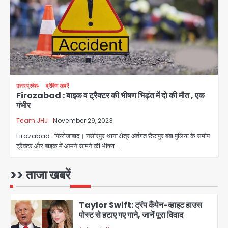
मिला
Avinash Kumar
3
Noida Crime news: रेप पीड़िता
किशोरी का जिला अस्पताल में हुआ गर्भपात, उधर
सेक्टर-49 में महिला को मिली ब्लास्ट की धमकी
Avinash Kumar
4
उत्तर प्रदेश
ब्रेकिंग खबरें
Firozabad : बाइक व ट्रैक्टर की भीषण भिड़ंत में दो की मौत , एक
Ranchi JPSC-JSSC Protest: 16वें
गंभीर
दिन भी आंदोलन जारी, CBI जांच और 14th
Exam रद्द करने की मांग
Team JHJ
November 29, 2023
Avinash Kumar
5
Firozabad : फिरोजाबाद। नसीरपुर थाना क्षेत्र अंर्तगत छैछापुर बंबा पुलिया के समीप
ट्रैक्टर और बाइक में आमने सामने की भीषण…
Greater Noida Gas
Connection Fraud: बुजुर्ग से वीडियो
कॉल पर 9.77 लाख की साइबर फ्रॉड
>> ताजा खबरें
Avinash Kumar
1
Taylor Swift: ट्रंप कैंपेन-व्हाइट हाउस
पोस्ट से हटाए गए गाने, जानें पूरा विवाद