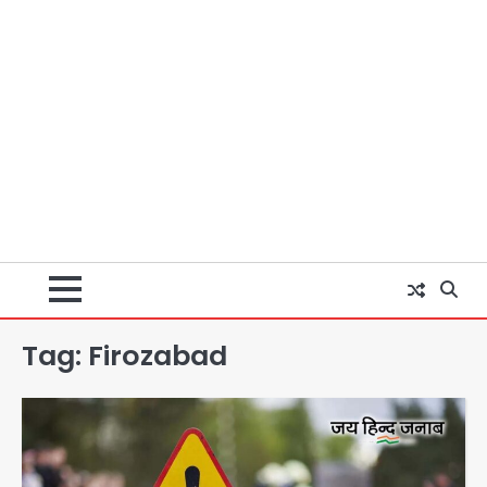
Tag:
Firozabad
Taylor Swift: ट्रंप कैंपेन-व्हाइट हाउस
पोस्ट से हटाए गए गाने, जानें पूरा विवाद
Avinash Kumar
2
Noida Crime News: नोएडा सेक्टर-51
में 15 वर्षीय घरेलू सहायिका का शव पंखे से लटका