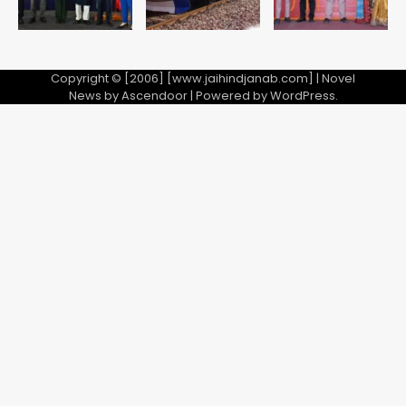
Copyright © [2006] [www.jaihindjanab.com] | Novel
News by
Ascendoor
| Powered by
WordPress
.