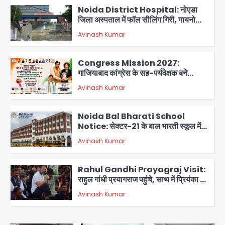
Noida District Hospital: नोएडा
जिला अस्पताल में फॉल सीलिंग गिरी, गायनो
OT गैलरी में बड़ा हादसा टला; मरीजों की सुरक्षा
Avinash Kumar
पर उठे सवाल
2
Congress Mission 2027:
गाजियाबाद कांग्रेस के सह-पर्यवेक्षक बने
सतेन्द्र शर्मा, गौतमबुद्धनगर नेताओं ने जताया
Avinash Kumar
आभार
3
Noida Bal Bharati School
Notice: सेक्टर-21 के बाल भारती स्कूल में
बिना खिड़की-वेंटिलेशन बेसमेंट में चल रही थी
Avinash Kumar
8वीं की क्लास, NCPCR की शिकायत पर
4
भेजा नोटिस
Rahul Gandhi Prayagraj Visit:
राहुल गांधी प्रयागराज पहुंचे, साथ में प्रियंका की
बेटी मिराया; केपी ग्राउंड में छात्रों से संवाद,
Avinash Kumar
5
सिर्फ 5 हजार मौजूद
Noida Sector 105: हाई कोर्ट जज व पूर्व