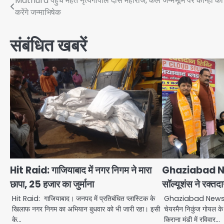
Post
Mathura पहुंचे महंत नृत्यगोपाल दास महाराज, कल जन्मभूमि पर कान्हा का
करेंगे जन्माभिषेक
navigation
संबंधित खबरें
Hit Raid: गाजियाबाद में नगर निगम ने मारा
Ghaziabad New
छापा, 25 हजार का जुर्माना
सॉल्यूशंस ने रक्
Hit Raid: गाजियाबाद। जनपद में प्रतिबंधित प्लास्टिक के
Ghaziabad News: वन 
खिलाफ नगर निगम का अभियान बुधवार को भी जारी रहा। इसी
चेयरमैन निकुंज गोयल 
के…
किराना मंडी में रविवार…