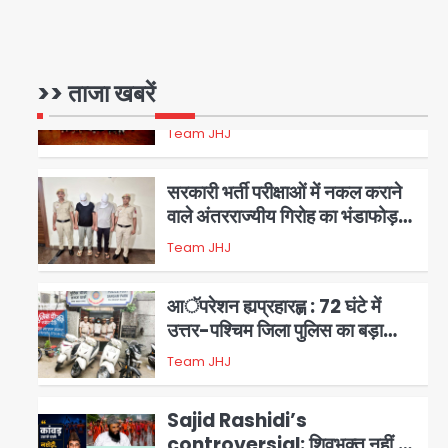
Avinash Kumar
महाअभियान, डीएम ने की समीक्षा बैठक
1
एंटी-बर्गलरी सेल की बड़ी कामयाबी,
>> ताजा खबरें
चोरी के माल की खरीद-फरोख्त करने
.
वाले गिरोह का भंडाफोड़
Team JHJ
2
सरकारी भर्ती परीक्षाओं में नकल कराने
वाले अंतरराज्यीय गिरोह का भंडाफोड़,
मास्टरमाइंड समेत 7 गिरफ्तार
Team JHJ
3
आॅपरेशन ह्यप्रहारह्ण : 72 घंटे में
उत्तर-पश्चिम जिला पुलिस का बड़ा
एक्शन
Team JHJ
4
Sajid Rashidi’s
controversial: शिवभक्त नहीं,