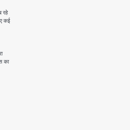
 रहे
लिए कई
रा
नस का