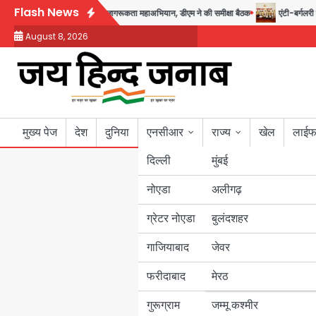
Skip
Flash News
गस्त तक चलेगा जन-जागरूकता महाअभियान, डीएम ने की समीक्षा बैठक
एंटी-बर्गलरी सेल क
to
August 8, 2026
content
मुख्य पेज
देश
दुनिया
एनसीआर
राज्य
खेल
लाईफ
दिल्ली
मुंबई
नोएडा
उत्तर प्रदेश
अलीगढ़
ग्रेटर नोएडा
बुलंदशहर
बिहार
गाजियाबाद
जेवर
पंजाब
फरीदाबाद
मेरठ
हरियाणा
गुरूग्राम
जम्मू कश्मीर