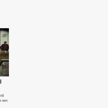
ड
ल्ड
कास भवन