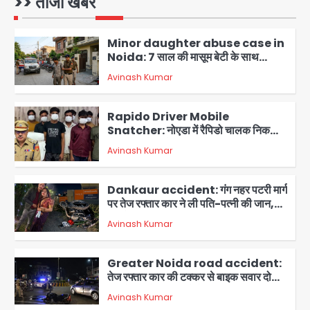
>> ताजा खबरें
Avinash Kumar
संस्कार, भेजे ₹5100; अस्थियां लेने भी नहीं
1
पहुंचीं
Minor daughter abuse case in
Noida: 7 साल की मासूम बेटी के साथ
अश्लील हरकत करने वाले पिता को मां ने रंगेहाथ
Avinash Kumar
पकड़ा, पुलिस ने किया गिरफ्तार
2
Rapido Driver Mobile
Snatcher: नोएडा में रैपिडो चालक निकला
मोबाइल स्नैचर गैंग का मास्टरमाइंड, जीरा-बॉल
Avinash Kumar
बेचने वालों को बेचता था चोरी के फोन; 8
3
गिरफ्तार, 98 मोबाइल और 450 पार्ट्स बरामद
Dankaur accident: गंग नहर पटरी मार्ग
पर तेज रफ्तार कार ने ली पति-पत्नी की जान,
गांव में मातम
Avinash Kumar
4
Greater Noida road accident:
तेज रफ्तार कार की टक्कर से बाइक सवार दो
युवकों की मौत, परिवारों में मातम
Avinash Kumar
5