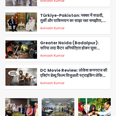
Avinash Kumar
आरडब्ल्यूए ने जताया आभार
2
Türkiye-Pakistan: मक्का में सऊदी,
तुर्की और पाकिस्तान का साझा रक्षा समझौता,
जानें इसके मायने
Avinash Kumar
3
Greater Noida (Badalpur):
सरिया लदा कैंटर अनियंत्रित होकर घुसा
किराना दुकान में , ड्राइवर की मौत
Avinash Kumar
4
DC Movie Review: लोकेश कनगराज की
एक्टिंग डेब्यू फिल्म विजुअली स्ट्राइकिंग लेकिन
स्क्रीनप्ले में कमजोर, लेकिन कहानी अधूरी रह
Avinash Kumar
5
गई, 3 स्टार रेटिंग
Felix Hospital Noida: फेलिक्स
हॉस्पिटल और नोएडा लोक मंच की पहल, अब
सिर्फ 30 रुपये में मिलेगी 24 घंटे ऑनलाइन
Avinash Kumar
1
डॉक्टर परामर्श सुविधा