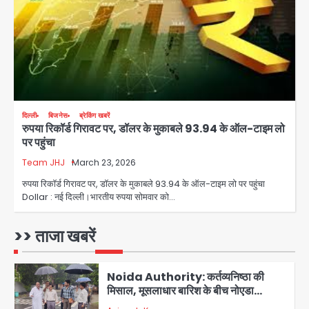
जानें इसके मायने
Avinash Kumar
3
Greater Noida (Badalpur):
सरिया लदा कैंटर अनियंत्रित होकर घुसा
किराना दुकान में , ड्राइवर की मौत
Avinash Kumar
4
दिल्ली
बिजनेस
ब्रेकिंग खबरें
रुपया रिकॉर्ड गिरावट पर, डॉलर के मुकाबले 93.94 के ऑल-टाइम लो
DC Movie Review: लोकेश कनगराज की
पर पहुंचा
एक्टिंग डेब्यू फिल्म विजुअली स्ट्राइकिंग लेकिन
स्क्रीनप्ले में कमजोर, लेकिन कहानी अधूरी रह
Team JHJ
March 23, 2026
Avinash Kumar
5
गई, 3 स्टार रेटिंग
रुपया रिकॉर्ड गिरावट पर, डॉलर के मुकाबले 93.94 के ऑल-टाइम लो पर पहुंचा
Dollar : नई दिल्ली।भारतीय रुपया सोमवार को…
Felix Hospital Noida: फेलिक्स
हॉस्पिटल और नोएडा लोक मंच की पहल, अब
सिर्फ 30 रुपये में मिलेगी 24 घंटे ऑनलाइन
>> ताजा खबरें
Avinash Kumar
1
डॉक्टर परामर्श सुविधा
Noida Authority: कर्तव्यनिष्ठा की
मिसाल, मूसलाधार बारिश के बीच नोएडा
प्राधिकरण ने संभाला मोर्चा, सेक्टर 105