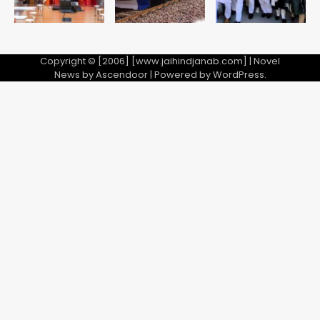
Copyright © [2006] [www.jaihindjanab.com] | Novel
News by
Ascendoor
| Powered by
WordPress
.