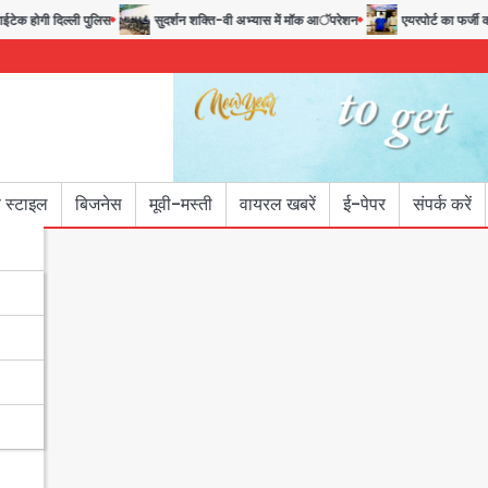
ेक होगी दिल्ली पुलिस
सुदर्शन शक्ति-वी अभ्यास में मॉक आॅपरेशन
एयरपोर्ट का फर्जी कर्
 स्टाइल
बिजनेस
मूवी-मस्ती
वायरल खबरें
ई-पेपर
संपर्क करें