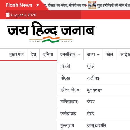
Skip
Flash News
 युवाओं को ‘दर्द, डेटा, दौलत’ का संदेश, बीजेपी का वार
युवा इनोवेटरों की सोच से हाईट
to
August 9, 2026
content
मुख्य पेज
देश
दुनिया
एनसीआर
राज्य
खेल
लाईफ
दिल्ली
मुंबई
नोएडा
उत्तर प्रदेश
अलीगढ़
ग्रेटर नोएडा
बुलंदशहर
बिहार
गाजियाबाद
जेवर
पंजाब
फरीदाबाद
मेरठ
हरियाणा
गुरूग्राम
जम्मू कश्मीर