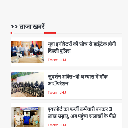
Rahul Gandhi’s Prayagraj
speech: युवाओं को ‘दर्द, डेटा,
दौलत’ का संदेश, बीजेपी का वार
>> ताजा खबरें
Avinash Kumar
1
युवा इनोवेटरों की सोच से हाईटेक होगी
दिल्ली पुलिस
Team JHJ
2
सुदर्शन शक्ति-वी अभ्यास में मॉक
आॅपरेशन
Team JHJ
3
एयरपोर्ट का फर्जी कर्मचारी बनकर 3
लाख उड़ाए, अब पहुंचा सलाखों के पीछे
Team JHJ
4