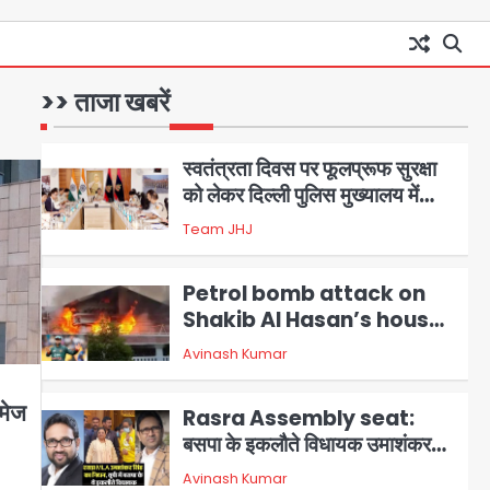
आॅपरेशन विस्टा 1.0: वीजा शर्तों का
उल्लंघन करने वाले 11 बांग्लादेशी
नागरिक सेंट्रल जिला पुलिस के हत्थे
>> ताजा खबरें
Team JHJ
चढ़े
1
स्वतंत्रता दिवस पर फूलप्रूफ सुरक्षा
को लेकर दिल्ली पुलिस मुख्यालय में
मंथन
2
Team JHJ
Petrol bomb attack on
Shakib Al Hasan’s house:
शेख हसीना की वर्चुअल प्रेस कॉन्फ्रेंस
Avinash Kumar
3
में जुड़ने पर भड़का गुस्सा, शाकिब अल
हसन के मगुरा स्थित घर पर पेट्रोल बम
मेज
Rasra Assembly seat:
से हमला
बसपा के इकलौते विधायक उमाशंकर
सिंह का निधन, दो साल से कैंसर से जूझ
Avinash Kumar
4