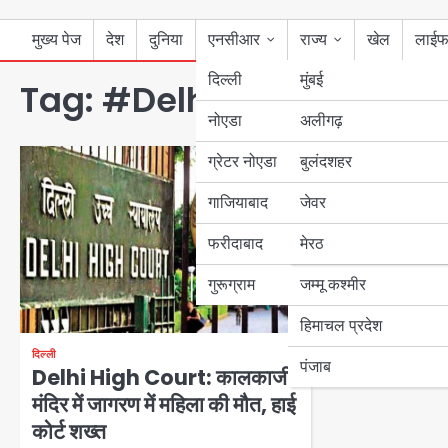
मुख्य पेज
देश
दुनिया
एनसीआर
राज्य
खेल
लाईफ
दिल्ली
मुंबई
Tag:
#Delhi High Court
नोएडा
उत्तर प्रदेश
अलीगढ़
ग्रेटर नोएडा
बुलंदशहर
बिहार
दिल्ली
Delhi High
गाजियाबाद
जेवर
पंजाब
वीडियो मामला
निर्देश देने से
फरीदाबाद
मेरठ
हरियाणा
Team JHJ
May 
गुरूग्राम
जम्मू कश्मीर
Delhi High Court: 
हिमाचल प्रदेश
ने लोकसभा चुनाव को
सकुर्लेट हो…
दिल्ली
पंजाब
Delhi High Court: कालकाजी
मंदिर में जागरण में महिला की मौत, हाई
कोर्ट शख्‍त