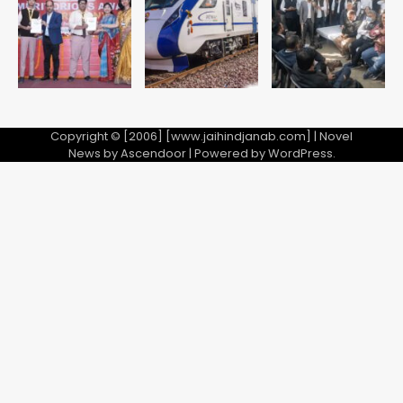
Team JHJ
5
Copyright © [2006] [www.jaihindjanab.com] | Novel
News by
Ascendoor
| Powered by
WordPress
.