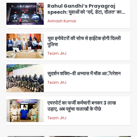
Rahul Gandhi’s Prayagraj
speech: युवाओं को ‘दर्द, डेटा, दौलत’ का
संदेश, बीजेपी का वार
Avinash Kumar
2
युवा इनोवेटरों की सोच से हाईटेक होगी दिल्ली
पुलिस
Team JHJ
3
सुदर्शन शक्ति-वी अभ्यास में मॉक आॅपरेशन
Team JHJ
4
एयरपोर्ट का फर्जी कर्मचारी बनकर 3 लाख
उड़ाए, अब पहुंचा सलाखों के पीछे
Team JHJ
5
Noida Sector-49: सेक्टर-49 में 18