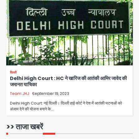
युवा इनोवेटरों की सोच से हाईटेक होगी दिल्ली
पुलिस
Team JHJ
3
सुदर्शन शक्ति-वी अभ्यास में मॉक आॅपरेशन
Team JHJ
4
दिल्ली
Delhi High Court : HC ने खारिज की आतंकी आमिर जावेद की
एयरपोर्ट का फर्जी कर्मचारी बनकर 3 लाख
जमानत याचिका
उड़ाए, अब पहुंचा सलाखों के पीछे
Team JHJ
September 19, 2023
Team JHJ
5
Delhi High Court: नई दिल्ली। दिल्ली हाई कोर्ट ने देश में आतंकी घटनाओं को
अंजाम देने की योजना बनाने के…
Noida Sector-49: सेक्टर-49 में 18
साल की मेड ने की खुदकुशी, शरीर पर नहीं मिली
कोई बाहरी
>> ताजा खबरें
Avinash Kumar
1