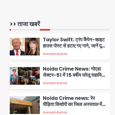
Greater Noida Gas
Connection Fraud: बुजुर्ग से
वीडियो कॉल पर 9.77 लाख की साइबर
>> ताजा खबरें
Avinash Kumar
1
फ्रॉड
Taylor Swift: ट्रंप कैंपेन-व्हाइट
हाउस पोस्ट से हटाए गए गाने, जानें पूरा
विवाद
Avinash Kumar
2
Noida Crime News: नोएडा
सेक्टर-51 में 15 वर्षीय घरेलू सहायिका
का शव पंखे से लटका मिला
Avinash Kumar
3
Noida Crime news: रेप
पीड़िता किशोरी का जिला अस्पताल में
हुआ गर्भपात, उधर सेक्टर-49 में
Avinash Kumar
4