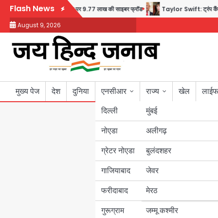
Skip
Flash News
बुजुर्ग से वीडियो कॉल पर 9.77 लाख की साइबर फ्रॉड
Taylor Swift: ट्रंप कैंपेन-व्ह
to
August 9, 2026
content
मुख्य पेज
देश
दुनिया
एनसीआर
राज्य
खेल
लाईफ
दिल्ली
मुंबई
नोएडा
उत्तर प्रदेश
अलीगढ़
ग्रेटर नोएडा
बुलंदशहर
बिहार
गाजियाबाद
जेवर
पंजाब
फरीदाबाद
मेरठ
हरियाणा
गुरूग्राम
जम्मू कश्मीर