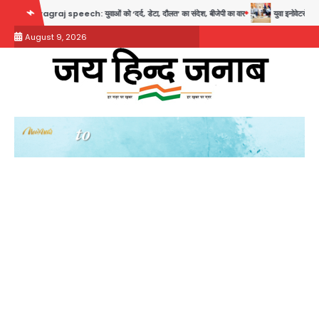
Skip
raj speech: युवाओं को ‘दर्द, डेटा, दौलत’ का संदेश, बीजेपी का वार
युवा इनोवेटरों की सोच से हा
to
August 9, 2026
content