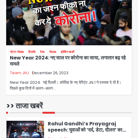
Team JHJ
3
सुदर्शन शक्ति-वी अभ्यास में मॉक आॅपरेशन
Team JHJ
4
ग्रेटर नोएडा
दिल्ली
देश
नोएडा
ब्रेकिंग खबरें
New Year 2024: नए साल पर कोरोना का साया, लगातार बढ़ रहे
एयरपोर्ट का फर्जी कर्मचारी बनकर 3 लाख
मामले
उड़ाए, अब पहुंचा सलाखों के पीछे
Team JHJ
December 26, 2023
Team JHJ
5
New Year 2024: नई दिल्ली। कोविड के नए वेरिएंट JN.1 ने दस्तक दे दी है।
पिछले कुछ दिनों में अलग-अलग…
Noida Sector-49: सेक्टर-49 में 18
साल की मेड ने की खुदकुशी, शरीर पर नहीं मिली
कोई बाहरी
>> ताजा खबरें
Avinash Kumar
1
Rahul Gandhi’s Prayagraj
speech: युवाओं को ‘दर्द, डेटा, दौलत’ का
संदेश, बीजेपी का वार