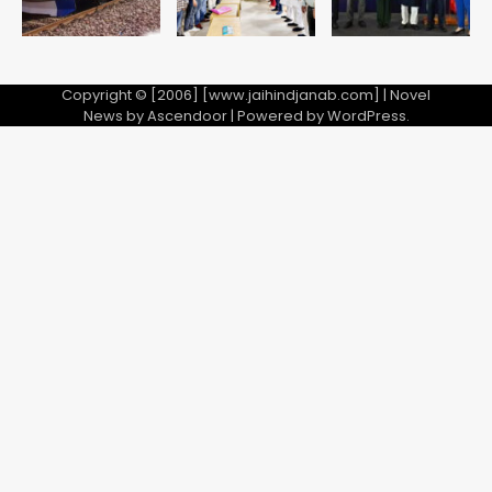
Copyright © [2006] [www.jaihindjanab.com] | Novel
News by
Ascendoor
| Powered by
WordPress
.