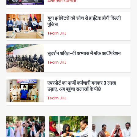
Avinash Kumar
2
युवा इनोवेटरों की सोच से हाईटेक होगी दिल्ली
पुलिस
Team JHJ
3
सुदर्शन शक्ति-वी अभ्यास में मॉक आॅपरेशन
Team JHJ
4
एयरपोर्ट का फर्जी कर्मचारी बनकर 3 लाख
उड़ाए, अब पहुंचा सलाखों के पीछे
Team JHJ
5
Noida Sector-49: सेक्टर-49 में 18
साल की मेड ने की खुदकुशी, शरीर पर नहीं मिली
कोई बाहरी
Avinash Kumar
1