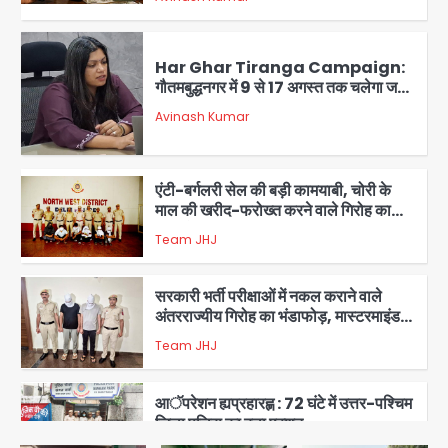
1
Har Ghar Tiranga Campaign:
गौतमबुद्धनगर में 9 से 17 अगस्त तक चलेगा जन-
जागरूकता महाअभियान, डीएम ने की समीक्षा
Avinash Kumar
बैठक
2
एंटी-बर्गलरी सेल की बड़ी कामयाबी, चोरी के
माल की खरीद-फरोख्त करने वाले गिरोह का
भंडाफोड़
Team JHJ
3
सरकारी भर्ती परीक्षाओं में नकल कराने वाले
अंतरराज्यीय गिरोह का भंडाफोड़, मास्टरमाइंड
समेत 7 गिरफ्तार
Team JHJ
4
आॅपरेशन ह्यप्रहारह्ण : 72 घंटे में उत्तर-पश्चिम
जिला पुलिस का बड़ा एक्शन