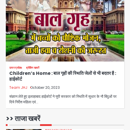
Avinash Kumar
बैठक
2
एंटी-बर्गलरी सेल की बड़ी कामयाबी, चोरी के
माल की खरीद-फरोख्त करने वाले गिरोह का
भंडाफोड़
Team JHJ
3
सरकारी भर्ती परीक्षाओं में नकल कराने वाले
अंतरराज्यीय गिरोह का भंडाफोड़, मास्टरमाइंड
समेत 7 गिरफ्तार
Team JHJ
उत्तर प्रदेश
ब्रेकिंग खबरें
4
Children’s Home : बाल गृहों की स्थिति जेलों से भी बदतर है :
हाईकोर्ट
आॅपरेशन ह्यप्रहारह्ण : 72 घंटे में उत्तर-पश्चिम
Team JHJ
October 20, 2023
जिला पुलिस का बड़ा एक्शन
संज्ञान लेते हुए इलाहाबाद हाईकोर्ट ने यूपी सरकार को स्थिति में सुधार के नौ बिंदुओं पर
Team JHJ
दिये निर्देश महिला एवं…
5
UPI fee dispute: आम लोगों की जेब नहीं,
>> ताजा खबरें
मर्चेंट्स पर बोझ, पर पर्दे के पीछे ट्रंप का दबाव?
Avinash Kumar