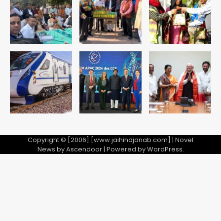
Copyright © [2006] [www.jaihindjanab.com] | Novel
News by
Ascendoor
| Powered by
WordPress
.