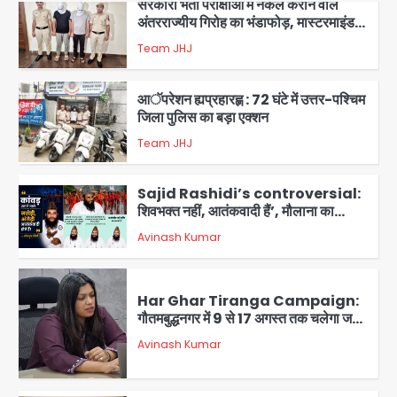
सरकारी भर्ती परीक्षाओं में नकल कराने वाले
अंतरराज्यीय गिरोह का भंडाफोड़, मास्टरमाइंड
समेत 7 गिरफ्तार
Team JHJ
3
आॅपरेशन ह्यप्रहारह्ण : 72 घंटे में उत्तर-पश्चिम
जिला पुलिस का बड़ा एक्शन
Team JHJ
4
Sajid Rashidi’s controversial:
शिवभक्त नहीं, आतंकवादी हैं’, मौलाना का
कांवड़ियों पर विवादित बयान, BJP विधायक ने
Avinash Kumar
कराई FIR, NSA की मांग
5
Har Ghar Tiranga Campaign:
गौतमबुद्धनगर में 9 से 17 अगस्त तक चलेगा जन-
जागरूकता महाअभियान, डीएम ने की समीक्षा
Avinash Kumar
बैठक
1