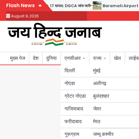
Skip
Flash News
ैप्टन का डोप टेस्ट पॉजिटिव, 17 घायल; DGCA जांच जारी
Baramati Airport Plane Cr
to
August 9, 2026
content
मुख्य पेज
देश
दुनिया
एनसीआर
राज्य
खेल
लाईफ
दिल्ली
मुंबई
नोएडा
उत्तर प्रदेश
अलीगढ़
ग्रेटर नोएडा
बुलंदशहर
बिहार
गाजियाबाद
जेवर
पंजाब
फरीदाबाद
मेरठ
हरियाणा
गुरूग्राम
जम्मू कश्मीर