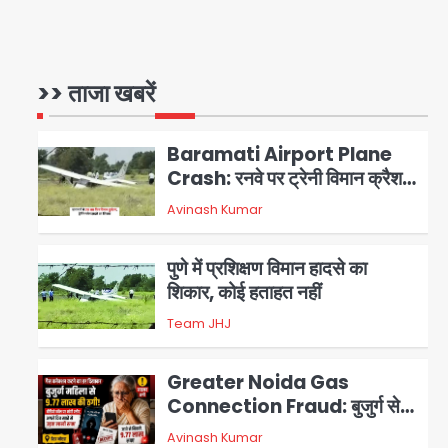
Air India Phuket Delhi
flight: कैप्टन का डोप टेस्ट
पॉजिटिव, 17 घायल; DGCA जांच
>> ताजा खबरें
Avinash Kumar
1
जारी
Baramati Airport Plane
Crash: रनवे पर ट्रेनी विमान क्रैश,
जांच शुरू
Avinash Kumar
2
पुणे में प्रशिक्षण विमान हादसे का
शिकार, कोई हताहत नहीं
Team JHJ
3
Greater Noida Gas
Connection Fraud: बुजुर्ग से
वीडियो कॉल पर 9.77 लाख की साइबर
Avinash Kumar
4