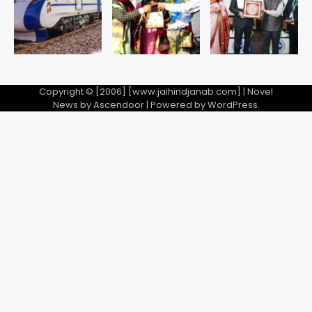
Avinash Kumar
8वीं की क्लास, NCPCR की शिकायत पर
5
भेजा नोटिस
Copyright © [2006] [www.jaihindjanab.com] | Novel
News by
Ascendoor
| Powered by
WordPress
.