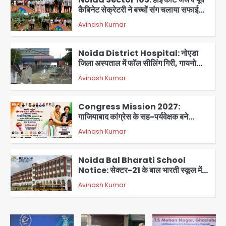
कैबिनेट सेक्रेटरी ने बच्चों संग चलाया सफाई
अभियान, 160 किलो कूड़ा हटाया
Avinash Kumar
2
Noida District Hospital: नोएडा
जिला अस्पताल में फॉल सीलिंग गिरी, गायनो
OT गैलरी में बड़ा हादसा टला; मरीजों की सुरक्षा
Avinash Kumar
पर उठे सवाल
3
Congress Mission 2027:
गाजियाबाद कांग्रेस के सह-पर्यवेक्षक बने
सतेन्द्र शर्मा, गौतमबुद्धनगर नेताओं ने जताया
Avinash Kumar
आभार
4
Noida Bal Bharati School
Notice: सेक्टर-21 के बाल भारती स्कूल में
बिना खिड़की-वेंटिलेशन बेसमेंट में चल रही थी
Avinash Kumar
8वीं की क्लास, NCPCR की शिकायत पर
5
भेजा नोटिस
Assam Floods: सलमान खान का
‘आशियाना’ अभियान – 500 बाढ़रोधी घर,