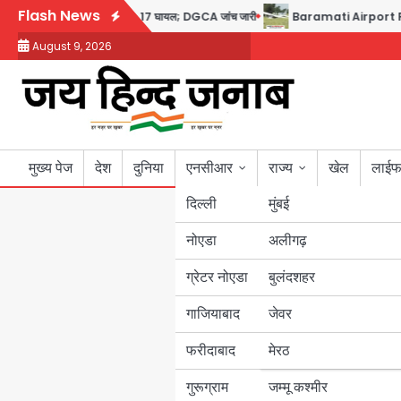
Skip
Flash News
ैप्टन का डोप टेस्ट पॉजिटिव, 17 घायल; DGCA जांच जारी
Baramati Airport Plane Cr
to
August 9, 2026
content
मुख्य पेज
देश
दुनिया
एनसीआर
राज्य
खेल
लाईफ
दिल्ली
मुंबई
नोएडा
उत्तर प्रदेश
अलीगढ़
ग्रेटर नोएडा
बुलंदशहर
बिहार
गाजियाबाद
जेवर
पंजाब
फरीदाबाद
मेरठ
हरियाणा
गुरूग्राम
जम्मू कश्मीर