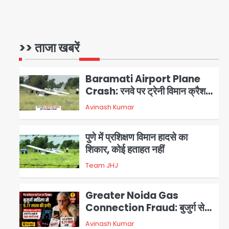
Air India Phuket Delhi
flight: कैप्टन का डोप टेस्ट
पॉजिटिव, 17 घायल; DGCA जांच
>> ताजा खबरें
Avinash Kumar
1
जारी
Baramati Airport Plane
Crash: रनवे पर ट्रेनी विमान क्रैश,
जांच शुरू
Avinash Kumar
2
पुणे में प्रशिक्षण विमान हादसे का
शिकार, कोई हताहत नहीं
Team JHJ
3
Greater Noida Gas
Connection Fraud: बुजुर्ग से
वीडियो कॉल पर 9.77 लाख की साइबर
Avinash Kumar
4