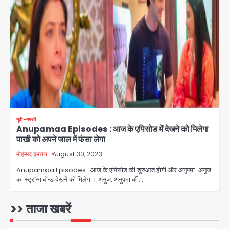
युवा इनोवेटरों की सोच से हाईटेक होगी दिल्ली
पुलिस
Team JHJ
3
सुदर्शन शक्ति-वी अभ्यास में मॉक आॅपरेशन
Team JHJ
4
मूवी-मस्ती
Anupamaa Episodes : आज के एपिसोड में देखने को मिलेगा
एयरपोर्ट का फर्जी कर्मचारी बनकर 3 लाख
पाखी को अपने जाल में फंसा लेगा
उड़ाए, अब पहुंचा सलाखों के पीछे
मोहम्मद इमरान
August 30, 2023
Team JHJ
5
Anupamaa Episodes : आज के एपिसोड की शुरुआत होगी और अनुपमा-अनुज
का स्ट्रॉन्ग बॉन्ड देखने को मिलेगा। अनुज, अनुपमा की…
Noida Sector-49: सेक्टर-49 में 18
साल की मेड ने की खुदकुशी, शरीर पर नहीं मिली
कोई बाहरी
>> ताजा खबरें
Avinash Kumar
1