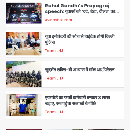
Rahul Gandhi’s Prayagraj
speech: युवाओं को ‘दर्द, डेटा, दौलत’ का
संदेश, बीजेपी का वार
Avinash Kumar
2
युवा इनोवेटरों की सोच से हाईटेक होगी दिल्ली
पुलिस
Team JHJ
3
सुदर्शन शक्ति-वी अभ्यास में मॉक आॅपरेशन
Team JHJ
4
एयरपोर्ट का फर्जी कर्मचारी बनकर 3 लाख
उड़ाए, अब पहुंचा सलाखों के पीछे
Team JHJ
5
Noida Sector-49: सेक्टर-49 में 18