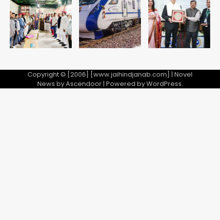
Team JHJ
5
Copyright © [2006] [www.jaihindjanab.com] | Novel
News by
Ascendoor
| Powered by
WordPress
.