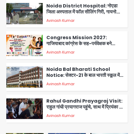
Noida District Hospital: नोएडा
जिला अस्पताल में फॉल सीलिंग गिरी, गायनो
OT गैलरी में बड़ा हादसा टला; मरीजों की सुरक्षा
Avinash Kumar
पर उठे सवाल
2
Congress Mission 2027:
गाजियाबाद कांग्रेस के सह-पर्यवेक्षक बने
सतेन्द्र शर्मा, गौतमबुद्धनगर नेताओं ने जताया
Avinash Kumar
आभार
3
Noida Bal Bharati School
Notice: सेक्टर-21 के बाल भारती स्कूल में
बिना खिड़की-वेंटिलेशन बेसमेंट में चल रही थी
Avinash Kumar
8वीं की क्लास, NCPCR की शिकायत पर
4
भेजा नोटिस
Rahul Gandhi Prayagraj Visit:
राहुल गांधी प्रयागराज पहुंचे, साथ में प्रियंका की
बेटी मिराया; केपी ग्राउंड में छात्रों से संवाद,
Avinash Kumar
5
सिर्फ 5 हजार मौजूद
Noida Sector 105: हाई कोर्ट जज व पूर्व