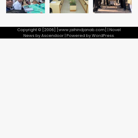
Copyright © [2006] [www.jaihindjanab.com] | Novel
News by
Ascendoor
| Powered by
WordPress
.