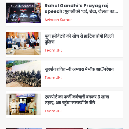
Rahul Gandhi’s Prayagraj
speech: युवाओं को ‘दर्द, डेटा, दौलत’ का
संदेश, बीजेपी का वार
Avinash Kumar
2
युवा इनोवेटरों की सोच से हाईटेक होगी दिल्ली
पुलिस
Team JHJ
3
सुदर्शन शक्ति-वी अभ्यास में मॉक आॅपरेशन
Team JHJ
4
एयरपोर्ट का फर्जी कर्मचारी बनकर 3 लाख
उड़ाए, अब पहुंचा सलाखों के पीछे
Team JHJ
5
Noida Sector-49: सेक्टर-49 में 18