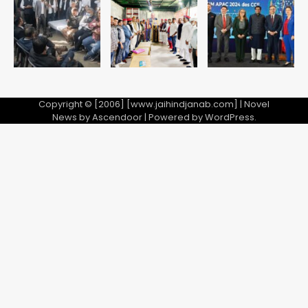
Team JHJ
5
Copyright © [2006] [www.jaihindjanab.com] | Novel
News by
Ascendoor
| Powered by
WordPress
.