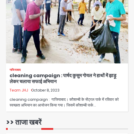
युवा इनोवेटरों की सोच से हाईटेक होगी दिल्ली
पुलिस
Team JHJ
3
सुदर्शन शक्ति-वी अभ्यास में मॉक आॅपरेशन
Team JHJ
4
गाजियाबाद
cleaning campaign : पार्षद कुसुम गोयल ने हाथों में झाड़ू
एयरपोर्ट का फर्जी कर्मचारी बनकर 3 लाख
लेकर चलाया सफाई अभियान
उड़ाए, अब पहुंचा सलाखों के पीछे
Team JHJ
October 8, 2023
Team JHJ
5
cleaning campaign : गाजियाबाद। कौशाम्बी के सेंट्रल पार्क में रविवार को
स्वच्छता अभियान का आयोजन किया गया। जिसमें कौशाम्बी पार्क…
Noida Sector-49: सेक्टर-49 में 18
साल की मेड ने की खुदकुशी, शरीर पर नहीं मिली
कोई बाहरी
>> ताजा खबरें
Avinash Kumar
1