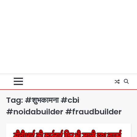
Tag:
#शुभकामना #cbi
#noidabuilder #fraudbuilder
Rahul Gandhi’s Prayagraj
speech: युवाओं को ‘दर्द, डेटा, दौलत’ का