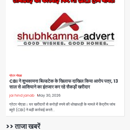
संदेश, बीजेपी का वार
Avinash Kumar
2
युवा इनोवेटरों की सोच से हाईटेक होगी दिल्ली
पुलिस
Team JHJ
3
सुदर्शन शक्ति-वी अभ्यास में मॉक आॅपरेशन
Team JHJ
4
ग्रेटर नोएडा
CBI ने शुभकामना बिल्डटेक के खिलाफ दाखिल किया आरोप पत्र, 13
एयरपोर्ट का फर्जी कर्मचारी बनकर 3 लाख
साल से आशियाने का इंतजार कर रहे सैकड़ों खरीदार
उड़ाए, अब पहुंचा सलाखों के पीछे
jai hind janab
May 30, 2026
Team JHJ
5
ग्रेटर नोएडा। घर खरीदारों से करोड़ों रुपये की धोखाधड़ी के मामले में केंद्रीय जांच
ब्यूरो (CBI) ने बड़ी कार्रवाई करते…
Noida Sector-49: सेक्टर-49 में 18
साल की मेड ने की खुदकुशी, शरीर पर नहीं मिली
कोई बाहरी
>> ताजा खबरें
Avinash Kumar