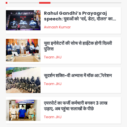
1
Rahul Gandhi’s Prayagraj
speech: युवाओं को ‘दर्द, डेटा, दौलत’ का
संदेश, बीजेपी का वार
Avinash Kumar
2
युवा इनोवेटरों की सोच से हाईटेक होगी दिल्ली
पुलिस
Team JHJ
3
सुदर्शन शक्ति-वी अभ्यास में मॉक आॅपरेशन
Team JHJ
4
एयरपोर्ट का फर्जी कर्मचारी बनकर 3 लाख
उड़ाए, अब पहुंचा सलाखों के पीछे
Team JHJ
5