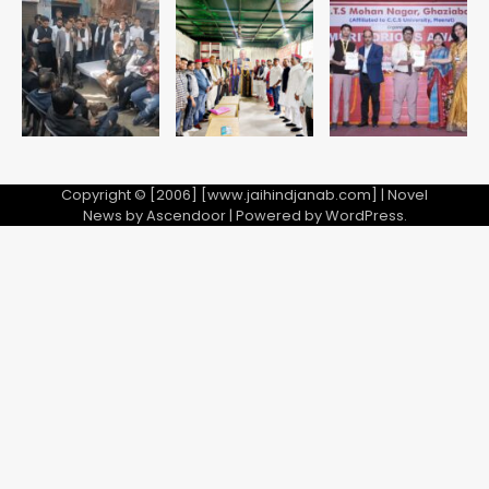
उड़ाए, अब पहुंचा सलाखों के पीछे
Team JHJ
5
Copyright © [2006] [www.jaihindjanab.com] | Novel
News by
Ascendoor
| Powered by
WordPress
.