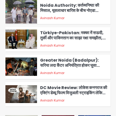
Noida Authority: कर्तव्यनिष्ठा की
मिसाल, मूसलाधार बारिश के बीच नोएडा
प्राधिकरण ने संभाला मोर्चा, सेक्टर 105
Avinash Kumar
आरडब्ल्यूए ने जताया आभार
2
Türkiye-Pakistan: मक्का में सऊदी,
तुर्की और पाकिस्तान का साझा रक्षा समझौता,
जानें इसके मायने
Avinash Kumar
3
Greater Noida (Badalpur):
सरिया लदा कैंटर अनियंत्रित होकर घुसा
किराना दुकान में , ड्राइवर की मौत
Avinash Kumar
4
DC Movie Review: लोकेश कनगराज की
एक्टिंग डेब्यू फिल्म विजुअली स्ट्राइकिंग लेकिन
स्क्रीनप्ले में कमजोर, लेकिन कहानी अधूरी रह
Avinash Kumar
5
गई, 3 स्टार रेटिंग
Felix Hospital Noida: फेलिक्स