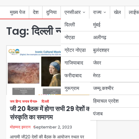
मुख्य पेज
देश
दुनिया
एनसीआर
राज्य
खेल
लाईफ
दिल्ली
मुंबई
Tag:
दिल्ली न्यूज
नोएडा
उत्तर प्रदेश
अलीगढ़
ग्रेटर नोएडा
बुलंदशहर
बिहार
जय हिन्द जनाब चैनल
जी 20 को लेक
गाजियाबाद
जेवर
पंजाब
हेलीकॉप्टर क
फरीदाबाद
मेरठ
हरियाणा
मोहम्मद इमरान
Sep
20 में अब केवल एक सप
गुरूग्राम
जम्मू कश्मीर
लेकर तैयारी अंतिम च
हिमाचल प्रदेश
जय हिन्द जनाब चैनल
दिल्ली
जी 20 बैठक में होगा सभी 29 देशों की
पंजाब
संस्कृति का समागम
मोहम्मद इमरान
September 2, 2023
आगामी जी20 देशों की बैठक के आयोजन स्थल पर