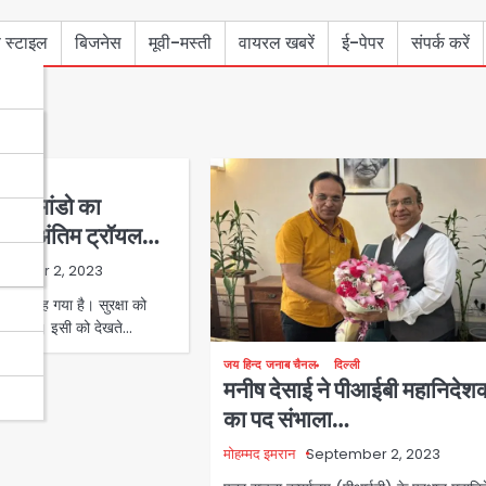
 स्टाइल
बिजनेस
मूवी-मस्ती
वायरल खबरें
ई-पेपर
संपर्क करें
दिल्ली
र कमांडो का
े साथ अंतिम ट्रॉयल…
tember 2, 2023
्ताह रह गया है। सुरक्षा को
रण में है। इसी को देखते…
जय हिन्द जनाब चैनल
दिल्ली
मनीष देसाई ने पीआईबी महानिदेश
का पद संभाला…
मोहम्मद इमरान
September 2, 2023