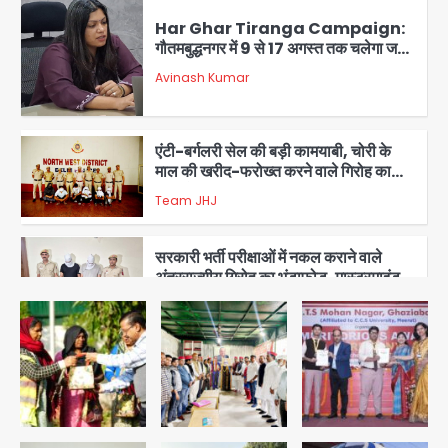
Har Ghar Tiranga Campaign:
गौतमबुद्धनगर में 9 से 17 अगस्त तक चलेगा जन-
जागरूकता महाअभियान, डीएम ने की समीक्षा
Avinash Kumar
बैठक
3
एंटी-बर्गलरी सेल की बड़ी कामयाबी, चोरी के
माल की खरीद-फरोख्त करने वाले गिरोह का
भंडाफोड़
Team JHJ
4
सरकारी भर्ती परीक्षाओं में नकल कराने वाले
अंतरराज्यीय गिरोह का भंडाफोड़, मास्टरमाइंड
समेत 7 गिरफ्तार
Team JHJ
5
Narela Road Accident: हरियाणा
पुलिस के सब-इंस्पेक्टर के बेटे ने मर्सिडीज से
मारी टक्कर, 70 वर्षीय राहगीर महिला की मौत
jai hind janab
1