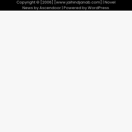
Copyright © [2006] [www.jaihindjanab.com] | Novel
News by
Ascendoor
| Powered by
WordPress
.