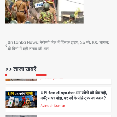
3
एंटी-बर्गलरी सेल की बड़ी कामयाबी, चोरी के
माल की खरीद-फरोख्त करने वाले गिरोह का
भंडाफोड़
Team JHJ
4
सरकारी भर्ती परीक्षाओं में नकल कराने वाले
Post
Sri Lanka News: नेगोम्बो जेल में हिंसक झड़प, 25 मरे, 100 घायल;
अंतरराज्यीय गिरोह का भंडाफोड़, मास्टरमाइंड
समेत 7 गिरफ्तार
दो दिनों में बढ़ी तनाव की आग
Team JHJ
navigation
5
Narela Road Accident: हरियाणा
>> ताजा खबरें
पुलिस के सब-इंस्पेक्टर के बेटे ने मर्सिडीज से
मारी टक्कर, 70 वर्षीय राहगीर महिला की मौत
jai hind janab
1
UPI fee dispute: आम लोगों की जेब नहीं,
मर्चेंट्स पर बोझ, पर पर्दे के पीछे ट्रंप का दबाव?
Avinash Kumar
2