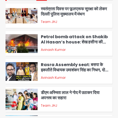
दिल्ली पुलिस मुख्यालय में मंथन
Team JHJ
2
Petrol bomb attack on Shakib
Al Hasan’s house: शेख हसीना की
वर्चुअल प्रेस कॉन्फ्रेंस में जुड़ने पर भड़का
Avinash Kumar
गुस्सा, शाकिब अल हसन के मगुरा स्थित घर पर
3
पेट्रोल बम से हमला
Rasra Assembly seat: बसपा के
इकलौते विधायक उमाशंकर सिंह का निधन, दो
साल से कैंसर से जूझ रहे थे
Avinash Kumar
4
डीएम अस्मिता लाल ने गोद में उठाकर दिया
अपनत्व का सहारा
Team JHJ
5
आॅपरेशन विस्टा 1.0: वीजा शर्तों का उल्लंघन
करने वाले 11 बांग्लादेशी नागरिक सेंट्रल जिला