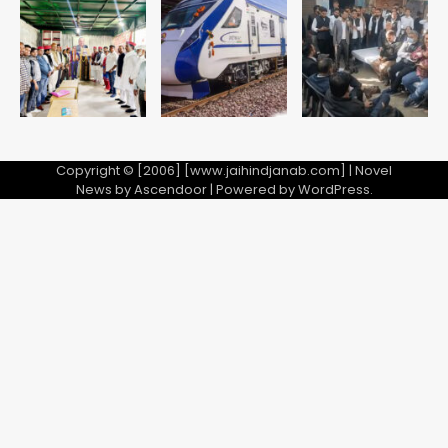
5
Copyright © [2006] [www.jaihindjanab.com] | Novel
News by
Ascendoor
| Powered by
WordPress
.