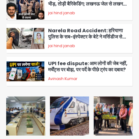
भीड़, तोड़ी बैरिकेडिंग; लखनऊ जेल से लखनऊ
पहुंचा उमर
jai hind janab
3
Narela Road Accident: हरियाणा
पुलिस के सब-इंस्पेक्टर के बेटे ने मर्सिडीज से
मारी टक्कर, 70 वर्षीय राहगीर महिला की मौत
jai hind janab
4
UPI fee dispute: आम लोगों की जेब नहीं,
मर्चेंट्स पर बोझ, पर पर्दे के पीछे ट्रंप का दबाव?
Avinash Kumar
5
Noida Bal Bharati School
Notice: सेक्टर-21 के बाल भारती स्कूल में
बिना खिड़की-वेंटिलेशन बेसमेंट में चल रही थी
Avinash Kumar
8वीं की क्लास, NCPCR की शिकायत पर
1
भेजा नोटिस
Rahul Gandhi Prayagraj Visit:
राहुल गांधी प्रयागराज पहुंचे, साथ में प्रियंका की