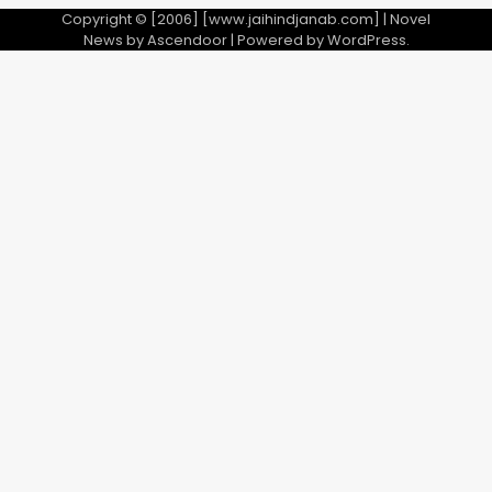
Copyright © [2006] [www.jaihindjanab.com] | Novel
News by
Ascendoor
| Powered by
WordPress
.