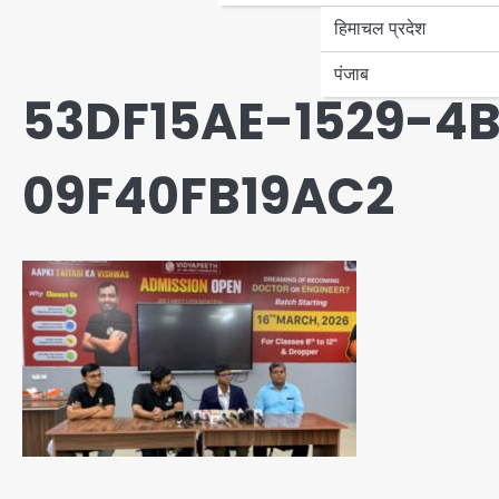
हिमाचल प्रदेश
पंजाब
53DF15AE-1529-4B
09F40FB19AC2