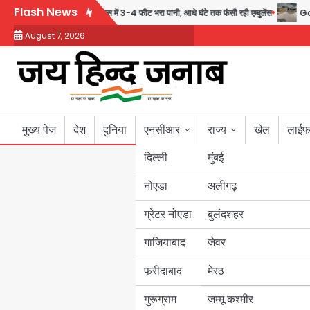
Skip
Flash News
ी पोल, सेक्टर-95 अंडरपास में 3-4 फीट भरा पानी, आधे घंटे तक फंसी रही एम्बुलेंस
Gaur Cho
to
August 7, 2026
content
मुख्य पेज
देश
दुनिया
एनसीआर
राज्य
खेल
लाईफ
दिल्ली
मुंबई
नोएडा
उत्तर प्रदेश
अलीगढ़
ग्रेटर नोएडा
बुलंदशहर
बिहार
गाजियाबाद
जेवर
पंजाब
फरीदाबाद
मेरठ
हरियाणा
गुरूग्राम
जम्मू कश्मीर