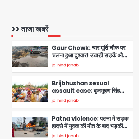
Noida waterlogging: नोएडा
में ‘हाईटेक सिटी’ के दावों की खुली पोल,
सेक्टर-95 अंडरपास में 3-4 फीट
>> ताजा खबरें
Avinash Kumar
1
भरा पानी, आधे घंटे तक फंसी रही
एम्बुलेंस
Gaur Chowk: चार मूर्ति चौक पर
चलना हुआ दुश्वार! उखड़ी सड़कें और
जलभराव बना आफत, अंडरपास पर भी
jai hind janab
2
खतरा
Brijbhushan sexual
assault case: बृजभूषण सिंह
बोले- संसद जरूर लौटूंगा, हुई चरित्र
jai hind janab
3
हत्या की कोशिश, प्रियंका गांधी को
बरगलाया गया, यौन शोषण नहीं ‘गुड-
Patna violence: पटना में सड़क
बैड टच’ का था मामला
हादसे में युवक की मौत के बाद भड़की
हिंसा, उपद्रवियों ने फूंकीं 10 गाड़ियां,
jai hind janab
4