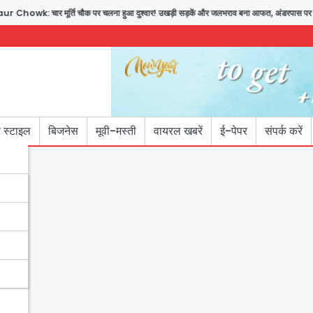
wk: चार मूर्ति चौक पर चलना हुआ दुश्वार! उखड़ी सड़कें और जलभराव बना आफत, अंडरपास पर भी ख
 स्टाइल
बिजनेस
मूवी-मस्ती
वायरल खबरें
ई-पेपर
संपर्क करें