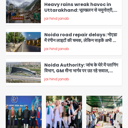
Heavy rains wreak havoc in
Uttarakhand: भूस्खलन से यमुनोत्री,
केदारनाथ और सिमली-ग्वालदम हाईवे बंद,
jai hind janab
चमोली-उत्तरकाशी में श्रद्धालु फंसे, नदियां खतरे
3
के निशान के पार
Noida road repair delays: नोएडा
में रंगीन लाइटों की चमक, लेकिन सड़कें अभी भी
उखड़ी: प्राधिकरण के सौंदर्यीकरण बनाम आम
jai hind janab
आदमी की परेशानी
4
Noida Authority: जांच के घेरे में प्लानिंग
विभाग, GM मीना भार्गव पर उठ रहे सवाल,
कार्रवाई में देरी पर भी चर्चा तेज
jai hind janab
5
GBU Noida AI Centre: जीबीयू में बनेगा
एआई और ग्रीन स्किल्स सेंटर, यूपी के 15 हजार
युवाओं को मिलेगा फ्री ट्रेनिंग
Avinash Kumar
1
Noida Airport Elevated