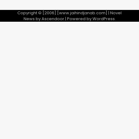
Copyright © [2006] [www.jaihindjanab.com] | Novel
News by
Ascendoor
| Powered by
WordPress
.