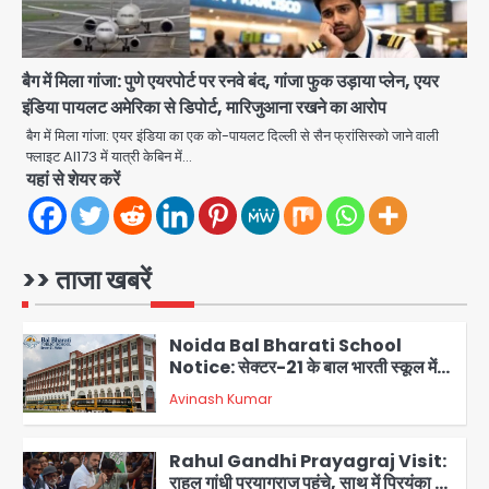
Narela Road Accident: हरियाणा
पुलिस के सब-इंस्पेक्टर के बेटे ने मर्सिडीज से
मारी टक्कर, 70 वर्षीय राहगीर महिला की मौत
jai hind janab
5
बैग में मिला गांजा: पुणे एयरपोर्ट पर रनवे बंद, गांजा फुक उड़ाया प्लेन, एयर
इंडिया पायलट अमेरिका से डिपोर्ट, मारिजुआना रखने का आरोप
Congress Mission 2027:
बैग में मिला गांजा: एयर इंडिया का एक को-पायलट दिल्ली से सैन फ्रांसिस्को जाने वाली
गाजियाबाद कांग्रेस के सह-पर्यवेक्षक बने
फ्लाइट AI173 में यात्री केबिन में…
सतेन्द्र शर्मा, गौतमबुद्धनगर नेताओं ने जताया
यहां से शेयर करें
Avinash Kumar
आभार
1
Noida Bal Bharati School
Notice: सेक्टर-21 के बाल भारती स्कूल में
>> ताजा खबरें
बिना खिड़की-वेंटिलेशन बेसमेंट में चल रही थी
Avinash Kumar
8वीं की क्लास, NCPCR की शिकायत पर
2
भेजा नोटिस
Rahul Gandhi Prayagraj Visit:
राहुल गांधी प्रयागराज पहुंचे, साथ में प्रियंका की
बेटी मिराया; केपी ग्राउंड में छात्रों से संवाद,
Avinash Kumar
3
सिर्फ 5 हजार मौजूद
Atiq Ahmed : अबान के जनाजे में उमड़ी