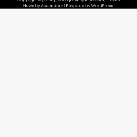
News by
Ascendoor
| Powered by
WordPress
.