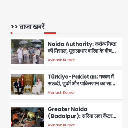
3 स्टार रेटिंग
Felix Hospital Noida:
फेलिक्स हॉस्पिटल और नोएडा लोक मंच
की पहल, अब सिर्फ 30 रुपये में मिलेगी
>> ताजा खबरें
1
Avinash Kumar
24 घंटे ऑनलाइन डॉक्टर परामर्श
सुविधा
Noida Authority: कर्तव्यनिष्ठा
की मिसाल, मूसलाधार बारिश के बीच
नोएडा प्राधिकरण ने संभाला मोर्चा,
Avinash Kumar
सेक्टर 105 आरडब्ल्यूए ने जताया
2
आभार
Türkiye-Pakistan: मक्का में
सऊदी, तुर्की और पाकिस्तान का साझा
रक्षा समझौता, जानें इसके मायने
Avinash Kumar
3
Greater Noida
(Badalpur): सरिया लदा कैंटर
अनियंत्रित होकर घुसा किराना दुकान
Avinash Kumar
4