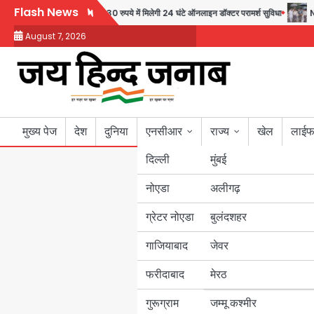
Skip
Flash News
मंच की पहल, अब सिर्फ 30 रुपये में मिलेगी 24 घंटे ऑनलाइन डॉक्टर परामर्श सुविधा
Noida 
to
August 7, 2026
content
मुख्य पेज
देश
दुनिया
एनसीआर
राज्य
खेल
लाईफ
दिल्ली
मुंबई
नोएडा
उत्तर प्रदेश
अलीगढ़
ग्रेटर नोएडा
बुलंदशहर
बिहार
गाजियाबाद
जेवर
पंजाब
फरीदाबाद
मेरठ
हरियाणा
गुरूग्राम
जम्मू कश्मीर