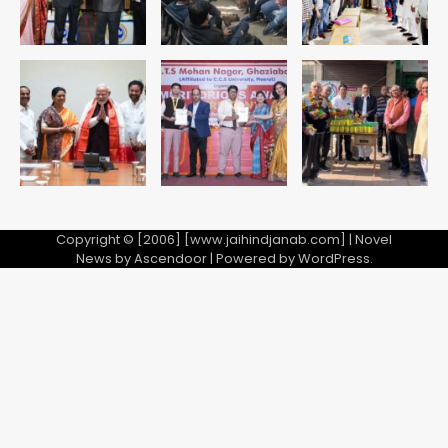
4
डीएम अस्मिता लाल ने गोद में उठाकर दिया
अपनत्व का सहारा
Team JHJ
5
Copyright © [2006] [www.jaihindjanab.com] | Novel
News by
Ascendoor
| Powered by
WordPress
.