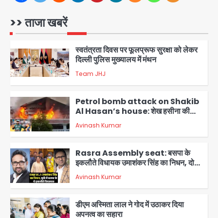
करने वाले 11 बांग्लादेशी नागरिक सेंट्रल जिला
पुलिस के हत्थे चढ़े
>> ताजा खबरें
Team JHJ
1
स्वतंत्रता दिवस पर फूलप्रूफ सुरक्षा को लेकर
दिल्ली पुलिस मुख्यालय में मंथन
Team JHJ
2
Petrol bomb attack on Shakib
Al Hasan’s house: शेख हसीना की
वर्चुअल प्रेस कॉन्फ्रेंस में जुड़ने पर भड़का
Avinash Kumar
गुस्सा, शाकिब अल हसन के मगुरा स्थित घर पर
3
पेट्रोल बम से हमला
Rasra Assembly seat: बसपा के
इकलौते विधायक उमाशंकर सिंह का निधन, दो
साल से कैंसर से जूझ रहे थे
Avinash Kumar
4
डीएम अस्मिता लाल ने गोद में उठाकर दिया
अपनत्व का सहारा